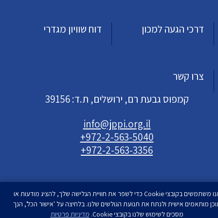
דרכי הגעה למכון
דוח שוויון מגדרי
צרו קשר
קמפוס גבעת רם, ירושלים, ת.ד: 39156
info@jppi.org.il
+972-2-563-5040
+972-2-563-3356
אנו משתמשים בקובצי Cookie כדי לשפר את חוויית הגלישה שלך, להציג מודעות או
וכן מותאמים אישית ולנתח את תנועת הגולשים שלנו. בלחיצה על 'אישור הכל', הנך
עיצוב ופיתוח
מסכים לשימוש שלנו בקובצי Cookie.
סטודיו רימון
מדיניות פרטיות
| המכון למדיניות העם