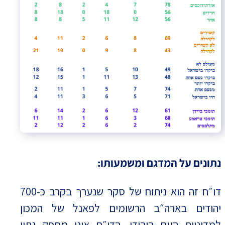
נתונים על המדגם ומשמעותו:
דו״ח זה הוא ניתוח של סקר שנערך בקרב כ-700
יהודים בארה״ב הרשומים לפאנל של המכון
למדיניות העם היהודי. הדו״ח אינו מספק נתון