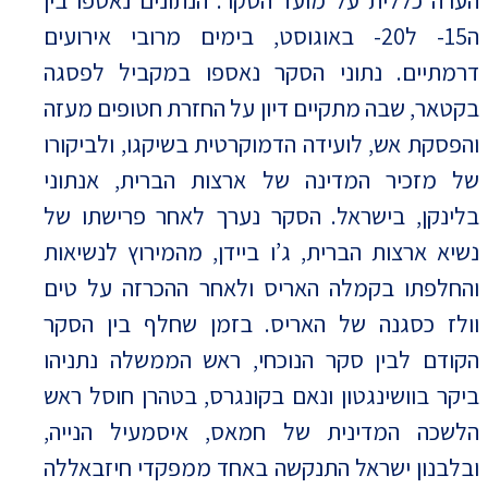
הערה כללית על מועד הסקר: הנתונים נאספו בין
ה15- ל20- באוגוסט, בימים מרובי אירועים
דרמתיים. נתוני הסקר נאספו במקביל לפסגה
בקטאר, שבה מתקיים דיון על החזרת חטופים מעזה
והפסקת אש, לועידה הדמוקרטית בשיקגו, ולביקורו
של מזכיר המדינה של ארצות הברית, אנתוני
בלינקן, בישראל. הסקר נערך לאחר פרישתו של
נשיא ארצות הברית, ג’ו ביידן, מהמירוץ לנשיאות
והחלפתו בקמלה האריס ולאחר ההכרזה על טים
וולז כסגנה של האריס. בזמן שחלף בין הסקר
הקודם לבין סקר הנוכחי, ראש הממשלה נתניהו
ביקר בוושינגטון ונאם בקונגרס, בטהרן חוסל ראש
הלשכה המדינית של חמאס, איסמעיל הנייה,
ובלבנון ישראל התנקשה באחד ממפקדי חיזבאללה