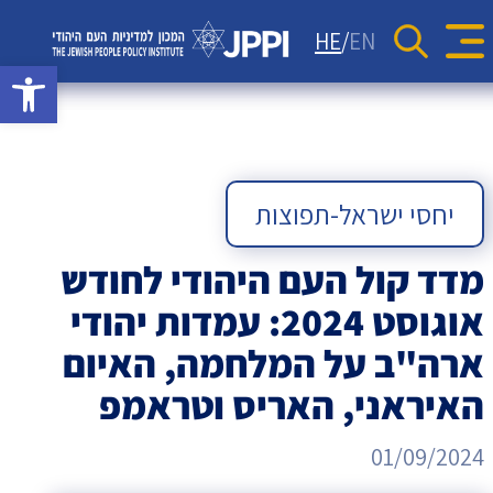
סקרים
יחסי ישראל-תפוצות
כתבות
HE
EN
Se
rch Button
פתח סרגל 
מדד JPPI – 'קול העם היהודי'
מאמרי דעה
קהילות יהודיות בעולם
אתר המכון למדיניות
הודעות לעיתונות
מדד JPPI לחברה הישראלית
העם היהודי
וידאו
גיאופוליטיקה
המכון
ניוזלטרים
מדד הפלורליזם בישראל
אנטישמיות
למדיניות
יחסי ישראל-תפוצות
דמוקרטיה
העם
מדד קול העם היהודי לחודש
דת ומדינה
אוגוסט 2024: עמדות יהודי
היהודי
חרדים
ארה"ב על המלחמה, האיום
המזרח התיכון
האיראני, האריס וטראמפ
חרבות ברזל
01/09/2024
יחסי ישראל-סין