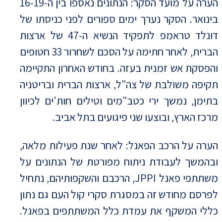
הערה על מועד הסקר: הנתונים נאספו בין ה-16-19
בינואר. הסקר נערך ימים ספורים לפני כניסתו של
דונלד טראמפ לתפקיד הנשיא ה-47 של ארצות
הברית, לאחר חתימה על הסכם לשחרור 33 חטופים
והפסקת אש זמנית בעזה. בחודש האחרון התקיימה
תקיפה משולבת של צה"ל, ארצות הברית ובריטניה
בתימן, נמשך ירי כטב"מים וטילים חות'ים לכיוון
מרכז הארץ, ובוצעו שני פיגועים בתל אביב.
הערה על הרכב הפאנל: לאחר שנת פעילות מלאה,
ובהמשך לעבודת ניתוח מפורטת של הנתונים על
משתתפי פאנל JPPI, הרכבם והשקפותיהם, נתחיל
לפרסם מחודש זה במסגרת סקרי קול העם גם נתון
כללי המשקף את עמדת כלל המשתתפים בפאנל.