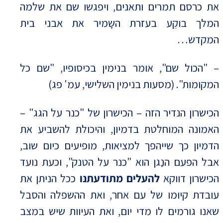
את כרסם תמרים ותאנים, ויפגשו שם את שלמה
המלך בוקֵע בעזרת השָמיר את אבני בית
המקדש…
– "הכול שם", אומר בנימין בכיסופיו, "שם כל
המקומות". (מסעות בנימין השלישי, עמ' פג)
הכישרון הנדיר הזה – הכישרון של "כנר על הגג" –
האמונה המוחלטת בדמיון, והיכולת להשביע את
הדמיון כך שייהפך למציאות, מופיעים כיום שוב,
אבל הפעם הנַגן הוא "כנר על הטנק", וכעת נועד
הכישרון דווקא
להעלים מתודעתנו
ככל הניתן את
עובדת קיומו של עם אחר, ואת ההשפלה והסבל
שאנו גורמים לו מדי יום, ואת העיוות שיש במצב