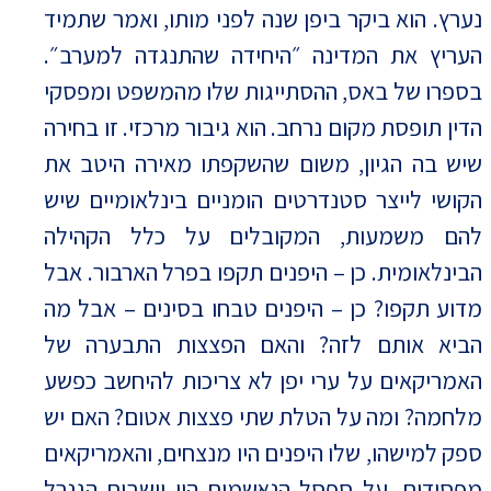
נערץ. הוא ביקר ביפן שנה לפני מותו, ואמר שתמיד
העריץ את המדינה ״היחידה שהתנגדה למערב״.
בספרו של באס, ההסתייגות שלו מהמשפט ומפסקי
הדין תופסת מקום נרחב. הוא גיבור מרכזי. זו בחירה
שיש בה הגיון, משום שהשקפתו מאירה היטב את
הקושי לייצר סטנדרטים הומניים בינלאומיים שיש
להם משמעות, המקובלים על כלל הקהילה
הבינלאומית. כן – היפנים תקפו בפרל הארבור. אבל
מדוע תקפו? כן – היפנים טבחו בסינים – אבל מה
הביא אותם לזה? והאם הפצצות התבערה של
האמריקאים על ערי יפן לא צריכות להיחשב כפשע
מלחמה? ומה על הטלת שתי פצצות אטום? האם יש
ספק למישהו, שלו היפנים היו מנצחים, והאמריקאים
מפסידים, על ספסל הנאשמים היו יושבים הגנרל