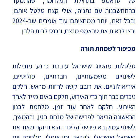
של טראמפ בתחילת המלחמה, שהתמקד
בהתחשבנות עם נתניהו, אולי קצת טלטל אותם.
ובכל זאת, יותר ממחציתם עוד אומרים שב-2024
ירצו לראות את טראמפ מנצח, ונכנס לבית הלבן.
מכיפור לשמחת תורה
טלטלות מהסוג שישראל עוברת כרגע מובילות
לשינויים משמעותיים, חברתיים, פוליטיים,
אידיאולוגיים. את רובם קשה לחזות מראש. חלקם
ניכרים כבר תוך כדי האירוע, חלקם באים מייד לאחר
האירוע, חלקם לאחר עוד זמן. מלחמת לבנון
הראשונה הביאה לפרישה של מנחם בגין, ובהמשך,
לשינוי עמוק באופיו של הליכוד. היא חיזקה מאוד את
השמאל הישראלי, לקראת ימי אוסלו. מלחמת יום