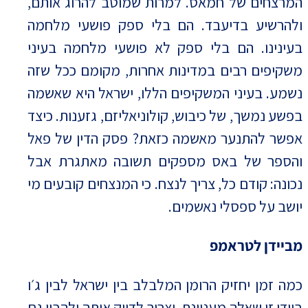
המרצחים של חמאס. למרות שמוטב להרוג אותם,
ולהרשיע בדיעבד. הם בלי ספק פושעי מלחמה
בעינינו. הם בלי ספק לא פושעי מלחמה בעיני
משקיפים רבים במדינות אחרות, מקומם ככל שזה
נשמע. בעיני המשקיפים הללו, ישראל היא שאשמה
בפשע נמשך, של כיבוש, קולוניאליזם, גזענות. כיצד
אפשר להתנער מאשמה כזאת? פסק הדין של פאל
והספר של באס מספקים תשובה מאתגרת אבל
נכונה: קודם כל, צריך לנצח. כי המנצחים קובעים מי
יושב על ספסלי נאשמים.
מביידן לטראמפ
כמה זמן יחזיק הרומן המלבלב בין ישראל לבין ג׳ו
ביידן זו שאלה מעניינת. וצריך לדייק אותה ולהבין גם