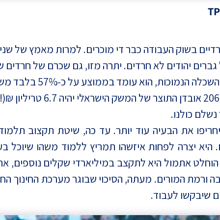
יים בשוק העבודה כבר די מוכרים. למרות מאמץ של שני 
ק קצת יותר מ-50%, לעומת 89% אצל גברים יהודים לא חרדים. יתרה מזו, גם 
גברים יהודים אחרים. בגלל
תמשך, לצד המגמות הדמוגרפיות
ריפו את הבעיה עוד יותר. עד כה, שיטת תקצוב תלמוד
ם. היא יצרה לפחות איזשהו תמריץ ללמוד משהו שיוכל
וחלט אתמול היא לתקצב במיליארדי שקלים נוספים, את 
ה ורמת המורים. מעתה, הסיכוי שבוגר מערכת החינוך החר
ם שיבקשו לעבוד.