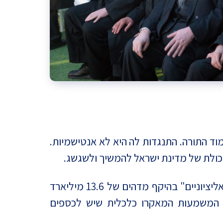
ד התורה. התנגדות לה היא לא אנטישמיות.
כולת של מדינת ישראל להמשיך ולשגשג.
ההסכמים הקואליציוניים והתוספת שאושרה אתמול, מבטיחים למפלגות הדתיות והחרדיות "כספים קואליציוניים" בהיקף מדהים של 13.6 מיליארד
המשמעות המאקרו כלכלית שיש לכספים