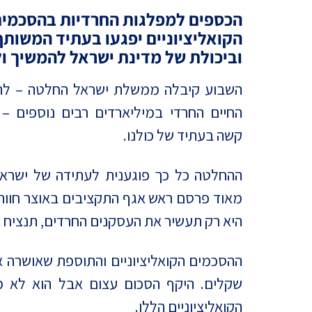
מדד הפלורליזם בישראל
הכספים למפלגות החרדיות בהסכמי
אנטישמיות
הקואליציוניים יפגעו בעתיד המשותף
וביכולת של מדינת ישראל להמשיך ו
דמוקרטיה
השבוע קיבלה ממשלת ישראל החלטה – לת
דת ומדינה
החיים החרדי במיליארדים רבים נוספים –
חרדים
קשה בעתיד של כולנו.
המזרח התיכון
ההחלטה כל כך פוגענית לעתידה של ישראל
חרבות ברזל
מאוד פרסם ראש אגף התקציבים באוצר חוות-
היא רק תעשיר את העסקנים החרדים, תנציח א
יחסי ישראל-סין
שקלים. היקף הסכום עצום אבל הוא לא
הקואליציוניים הללו.