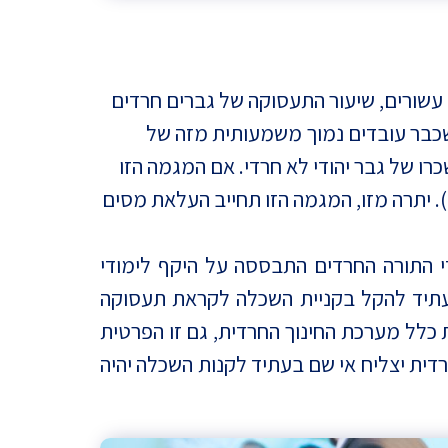
עשורים, שיעור התעסוקה של גברים חרדים
שכרם של חרדים שכבר עובדים נמוך משמעותית מזה של
 רמת הכישורים וההשכלה הנמוכות, הוא עומד בממוצע על כ-57% בלבד משכרו של גבר יהודי לא חרדי. אם המגמה הזו
, עד שנת 2060 אובדן התוצר של המשק הישראלי יהיה 6.7 טריליון ₪(!). יתרה מזו, המגמה הזו תחייב העלאת מסים
י התורה החרדים התבססה על היקף לימודי
 בעתיד להקל בקניית השכלה לקראת תעסוקה
כלל מערכת החינוך החרדית, גם זו הפרטית
דית יצליח אי שם בעתיד לקנות השכלה יהיה