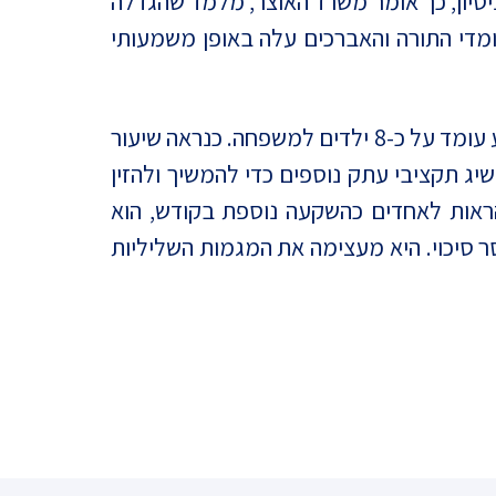
ניסיון, כך אומר משרד האוצר, מלמד שהגדלה
ומדי התורה והאברכים עלה באופן משמעותי
מגמת הגידול הדמוגרפי של הזרמים השמרניים בחברה החרדית – הליטאים והחסידים קיצונית. הממוצע עומד על כ-8 ילדים למשפחה. כנראה שיעור
ג תקציבי עתק נוספים כדי להמשיך ולהזין
ראות לאחדים כהשקעה נוספת בקודש, הוא
ו מובילה את חרדים לעוני מנוול בשיעור של למעלה מ-50% ולעתיד חסר סיכוי. היא מעצימה את המגמות השליליות