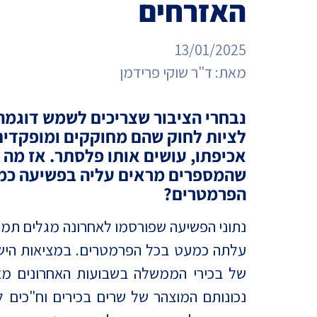
האזרחים
מדד הפלורליזם בישראל
אנטישמיות
13/01/2025
דמוקרטיה
מאת:
ד"ר שוקי פרידמן
דת ומדינה
נבחרי הציבור שצריכים לשמש דוגמה
חרדים
לציות לחוק שהם מחוקקים ומופקדים
אכיפתו, עושים אותו פלסתר. אז מה
המזרח התיכון
שהמספרים מראים עליה בפשיעה כמ
הפרמטרים?
חרבות ברזל
יחסי ישראל-סין
נתוני הפשיעה שפורסמו לאחרונה מגלים תמ
עלתה כמעט בכל הפרמטרים. במציאות הישרא
של בכירי הממשלה בשבועות האחרונים מאי
נכונותם המוצהר של שרים בכירים וח"כים