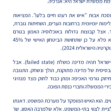
מת ממשלת ישראל היא: אנרכיה.
כת אבות "איש את רעהו חיים בלעו". המציאות
מות יומיומית ברחובות הערים, השחיתות גוברת,
אצל קבוצות גדולות באוכלוסיה האמון בגורם
האכיפה המרכזי, המשטרה, נמוך (41%). לא פלא על כן שתחושת הביטחון האישי של 45%
יה הישראלית 2024).
בלי נכונות רחבה של אזרחים לציית לחוק ישראל תהיה מדינה כושלת (failed state). אבל
בסיסית של מדינה מתוקנת, הולך ונשחק. התגובה
יזוק גורמי האכיפה ומתן כבוד לחוק מצד מנהיגי
ירי הממשלה וחברי כנסת הפוכה.
ם. הוא האיש המופקד על מערכת המשפט. דאגתו
לציית לצווי בתי-המשפט. אלא שלמרבה האסון, שר