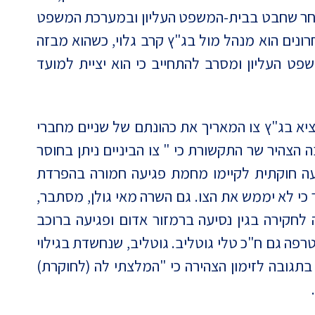
לאחר שחבט בבית-המשפט העליון ובמערכת המשפט
ונים הוא מנהל מול בג"ץ קרב גלוי, כשהוא מבזה
פט העליון ומסרב להתחייב כי הוא יציית למועד
ציא בג"ץ צו המאריך את כהונתם של שניים מחברי
ה הצהיר שר התקשורת כי " צו הביניים ניתן בחוסר
ניעה חוקתית לקיימו מחמת פגיעה חמורה בהפרדת
 כי לא יממש את הצו. גם השרה מאי גולן, מסתבר,
 לחקירה בגין נסיעה ברמזור אדום ופגיעה ברוכב
רפה גם ח"כ טלי גוטליב. גוטליב, שנחשדת בגילוי
דע סודי זומנה לחקירה ביחידת להב 433. בתגובה לזימון הצהירה כי "המלצתי לה (לחוקרת)