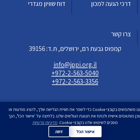
דרכי הגעה למכון
דוח שוויון מגדרי
צרו קשר
קמפוס גבעת רם, ירושלים, ת.ד: 39156
info@jppi.org.il
+972-2-563-5040
+972-2-563-3356
אנו משתמשים בקובצי Cookie כדי לשפר את חוויית הגלישה שלך, להציג מודעות או
וכן מותאמים אישית ולנתח את תנועת הגולשים שלנו. בלחיצה על 'אישור הכל', הנך
עיצוב ופיתוח
מסכים לשימוש שלנו בקובצי Cookie.
סטודיו רימון
מדיניות פרטיות
| המכון למדיניות העם
היהודי | כל הזכויות שמורות
אישור הכל
דחה