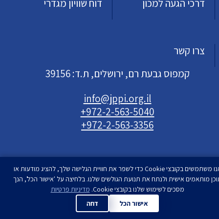
דרכי הגעה למכון
דוח שוויון מגדרי
צרו קשר
קמפוס גבעת רם, ירושלים, ת.ד: 39156
info@jppi.org.il
+972-2-563-5040
+972-2-563-3356
אנו משתמשים בקובצי Cookie כדי לשפר את חוויית הגלישה שלך, להציג מודעות או
וכן מותאמים אישית ולנתח את תנועת הגולשים שלנו. בלחיצה על 'אישור הכל', הנך
עיצוב ופיתוח
מסכים לשימוש שלנו בקובצי Cookie.
סטודיו רימון
מדיניות פרטיות
| המכון למדיניות העם
היהודי | כל הזכויות שמורות
אישור הכל
דחה