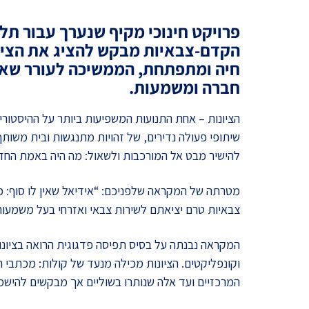
מדד הפלורליזם בישראל
פרויקט חינוכי מקיף שנערך עבור תל
אנטישמיות
הקדם-צבאיות מבקש להציג את הציו
דמוקרטיה
חיה ומתפתחת, הממשיכה לעורר שאל
חברה ומשמעות.
דת ומדינה
הציונות – אחת התנועות המשפיעות ביותר על ההיסטוריה 
חרדים
שיתופי פעולה נדירים, של זהויות מתנגשות ובית משותף
להישיר מבט אל המורכבות ולשאול: מה היה באמת החזון 
המזרח התיכון
חרבות ברזל
מטרתה של המקראה שלפניכם: “אידיאל שאין לו סוף: מק
צבאיות טרם יציאתם לשירות צבאי ואזרחי בעל משמעות
יחסי ישראל-סין
המקראה נבנתה על בסיס תפיסה פדגוגית הרואה בציונות 
וקונפליקטים. הציונות מכילה מנעד של קולות: מכתבי ה
המרכזיים ועד אלה שנותרו בשוליים אך מבקשים להישמ