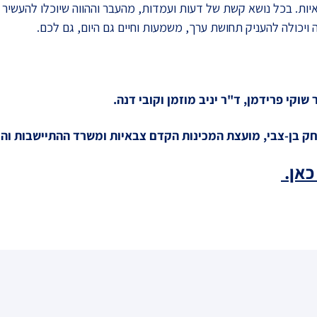
לחמישה שערים ובהם 12 יחידות נושאיות. בכל נושא קשת של דעות ועמדות, מהעבר וההווה ש
ה ויכולה להעניק תחושת ערך, משמעות וחיים גם היום, גם לכם.
שוקי פרידמן, ד"ר יניב מוזמן וקובי דנה.
צחק בן-צבי, מועצת המכינות הקדם צבאיות ומשרד ההתיישבות וה