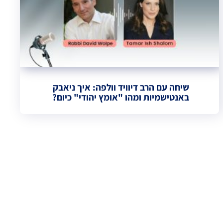
שיחה עם הרב דיוויד וולפה: איך ניאבק
באנטישמיות ומהו "אומץ יהודי" כיום?