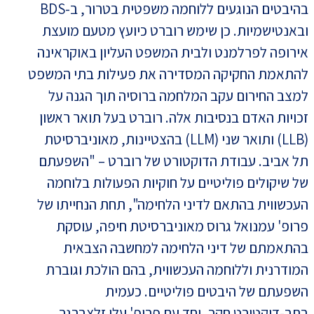
בהיבטים הנוגעים ללוחמה משפטית בטרור, ב-BDS
ובאנטישמיות. כן שימש רוברט כיועץ מטעם מועצת
אירופה לפרלמנט ולבית המשפט העליון באוקראינה
להתאמת החקיקה המסדירה את פעילות בתי המשפט
למצב החירום עקב המלחמה ברוסיה תוך הגנה על
זכויות האדם בנסיבות אלה. רוברט בעל תואר ראשון
(LLB) ותואר שני (LLM) בהצטיינות, מאוניברסיטת
תל אביב. עבודת הדוקטורט של רוברט – "השפעתם
של שיקולים פוליטיים על חוקיות הפעולות בלוחמה
העכשווית בהתאם לדיני הלחימה", תחת הנחייתו של
פרופ' עמנואל גרוס מאוניברסיטת חיפה, עוסקת
בהתאמתם של דיני הלחימה למחשבה הצבאית
המודרנית וללוחמה העכשווית, בהם הולכת וגוברת
השפעתם של היבטים פוליטיים. כעמית
בתר-דוקטורט חקר, יחד עם פרופ' עלי זלצברגר