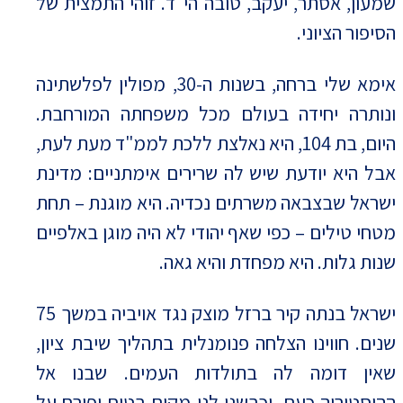
שמעון, אסתר, יעקב, טובה הי"ד. זוהי התמצית של
הסיפור הציוני.
אימא שלי ברחה, בשנות ה-30, מפולין לפלשתינה
ונותרה יחידה בעולם מכל משפחתה המורחבת.
היום, בת 104, היא נאלצת ללכת לממ"ד מעת לעת,
אבל היא יודעת שיש לה שרירים אימתניים: מדינת
ישראל שבצבאה משרתים נכדיה. היא מוגנת – תחת
מטחי טילים – כפי שאף יהודי לא היה מוגן באלפיים
שנות גלות. היא מפחדת והיא גאה.
ישראל בנתה קיר ברזל מוצק נגד אויביה במשך 75
שנים. חווינו הצלחה פנומנלית בתהליך שיבת ציון,
שאין דומה לה בתולדות העמים. שבנו אל
ההיסטוריה כעם, וכבשנו לנו מקום בטוח ופורח על