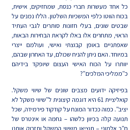
כל אחד מעשרות חברי כנסת, שמחזיקים, אישית,
בכוח הווטו כלפי המשכיות השלטון. הללו נמנים על
שבטים שונים, בעלי חזונות סותרים לגבי העתיד
הראוי, מתחרים אלו באלו לקראת הבחירות הבאות,
שאפתניים באופן קבוצתי ואישי, ועולמם ייצרי
במיוחד. האם ניתן להניח שכולם, עד האחרון שבהם,
יוותרו על הכוח האישי העצום שיופקד בידיהם
כ"ממליכי המלכים"?
בפיזיקה ידועים מצבים שונים של שיווי משקל.
קואליציית 61 היא דוגמה קיצונית ל"שיווי משקל לא
יציב". כמוה ככדור המונח על קודקוד פירמידה, שכל
תנועה קלה בכיוון כלשהו – גחמה או אינטרס של
ח"כ אלמוני – תוציאו משיווי המשקל ותזרוק אותנו