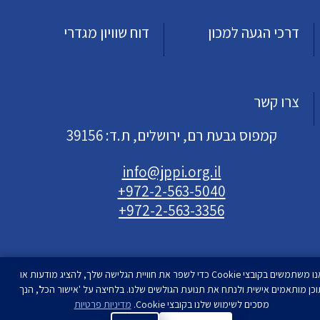
דרכי הגעה למכון
דוח שוויון מגדרי
צרו קשר
קמפוס גבעת רם, ירושלים, ת.ד: 39156
info@jppi.org.il
+972-2-563-5040
+972-2-563-3356
אנו משתמשים בקובצי Cookie כדי לשפר את חוויית הגלישה שלך, להציג מודעות או
וכן מותאמים אישית ולנתח את תנועת הגולשים שלנו. בלחיצה על 'אישור הכל', הנך
עיצוב ופיתוח
מסכים לשימוש שלנו בקובצי Cookie.
סטודיו רימון
מדיניות פרטיות
| המכון למדיניות העם