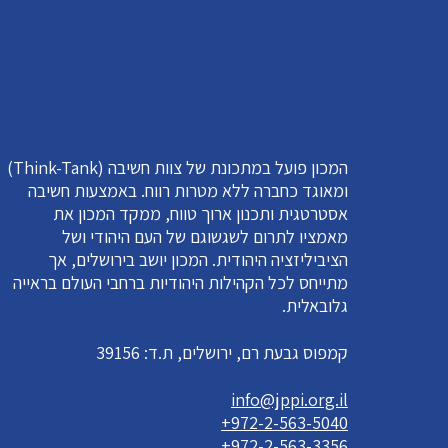
המכון פועל במתכונת של צוות חשיבה (Think-Tank)
ומאוגד כחברה ללא מטרות רווח. באמצעות חשיבה
אסטרטגית ותכנון ארוך טווח, ממקד המכון את
מאמציו לתרום לשגשוגם של העם היהודי ושל
הציביליזציה היהודית. המכון יושב בירושלים, אך
מתייחס לכל הקהילות היהודיות ברחבי העולם בראייה
גלובאלית.
קמפוס גבעת רם, ירושלים, ת.ד: 39156
info@jppi.org.il
+972-2-563-5040
+972-2-563-3356