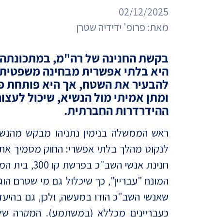
מדד הפלורליזם בישראל
02/12/2025
אנטישמיות
מאת:
פרופ' ידידיה שטרן
דמוקרטיה
בקשת החנינה של רה"מ, במתכונתה 
דת ומדינה
היא בלתי אפשרית מבחינה משפטית 
להבעיר את השטח, אך היא פותחת 
חרדים
ומתן אמיתי מול הנשיא, שיכול לעצו
ההידרדרות החברתית.
המזרח התיכון
חרבות ברזל
ראש הממשלה בנימין נתניהו מבקש מהנשי
לנקוט מהלך בלתי אפשרי: החוק מסמיך את ה
יחסי ישראל-סין
חנינת אנשי ה
המונח "עבריין", כך שיכלול גם מי שטרם ה
שאנשי השב"כ הודו במעשה, ולכן, גם בהיעד
כעבריינים מכללא (במשתמע). המקרה שלפ