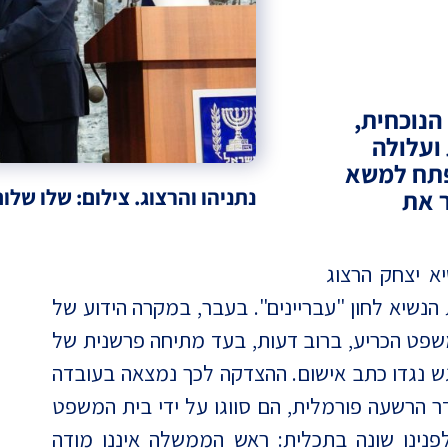
הנוכחית,
ועלולה
פתח למשא
נתניהו והרצוג. צילום: שלו שלום PS
ר את
א יצחק הרצוג
נשיא לחון "עבריינים". בעבר, במקרה הידוע של
שב"כ בפרשת קו 300, בית המשפט הכריע, ברוב דעות, בעד מתיחה פרשנית של
וגש נגדו כתב אישום. ההצדקה לכך נמצאה בעובדה
ר הרשעה פורמלית, הם סווגו על ידי בית המשפט
נינו שונה בתכלית: ראש הממשלה איננו מודה