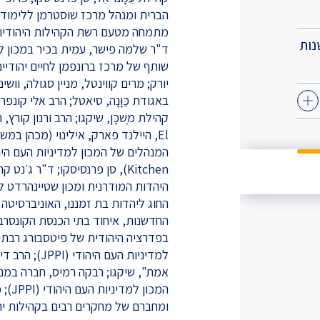
הברית ומנהל מרכז שוסטרמן ללימודי יש
נות
יורק; מרים קווינטל, מניין סגולה, וושי
באגודת כַּוָּנָה, סיאטל; הרב אלי קונפ
El, היילנד פארק, אילינוי (מכהן במש
Kitchen), סן פרנסיסקו; ד"ר ג
היהדות המודרנית ומכון שטיינהרדט למ
החוג ליהדות בת זמננו, האוניברסיטה ה
החדשנות, איחוד בתי הכנסת הקונסרבט
למדיניות העם 
אמת", שיקגו; רבקה רמיס, חברה במניין
המכו
ומחברם של מחקרים רבים בקהילות יהו