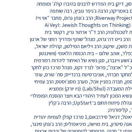
סון, דיקן בית המדרש לרבנים בהיברו קולג׳ ומומחה
ם באמריקה; הרבּה ג׳ניפר גוביץ, רבּה שותפה
ב־Temple Israel (בוסטון) ומנהלת Riverway Project; הרב ג׳ונתן גרוס, מחבר "אוי ויי!
מחשבות יהודיות על מכונות חושבות" (Ai Vey!: Jewish Thoughts on Thinking
ין דת לטכנולוגיה; הרב ד"ר ארתור גרין, רקטור בית
הרב נייט דה־גרוט, מנהל־שותף ומדריך רוחני של ארגון
ת מִשׁכָּן, שיקגו; הרב ויליאם המילטון, קהילת ישראל,
פלד, אוהב שלום – בית הכנסת הלאומי (וושינגטון
ושוע ויינברג, סגן נשיא של האיחוד ליהדות רפורמית
נכ"ל "ארצה"; פרופ׳ לנרד זקס, מנהל מרכז כהן לחקר
מחקר חברתי, אוניברסיטת ברנדייס; סת׳ טורס, עוזר
סמן, חברה במניין אֹהֶל, מערב מסצ׳וסטס; הרב עמיחי
לאו־לביא, מייסד ומנהיג רוחני של קהילת המעבדה (Lab/Shul) (ניו יורק) וממציא
סון, מייסד ונשיא המכון לעתיד היהודי הבא ויוצר ההֶסכֵּת הפופולרי
Judaism Unbound; עליזה מזור, מנהלת פיתוח תחום ב־UpStart; הרבּה ג׳קלין
הרבּה רייצ׳ל נוסבאום, אגודת כַּוָּנָה, סיאטל; דניאל סידרבאום,1 מרכז קפלן לעמיות יהודית
האנה סיטרון, בית מוישה, מיניאפוליס; הרב ג׳ונתן סינגר,
׳ יונתן ד׳ סרנה, פרופסור להיסטוריה של יהדות ארצות