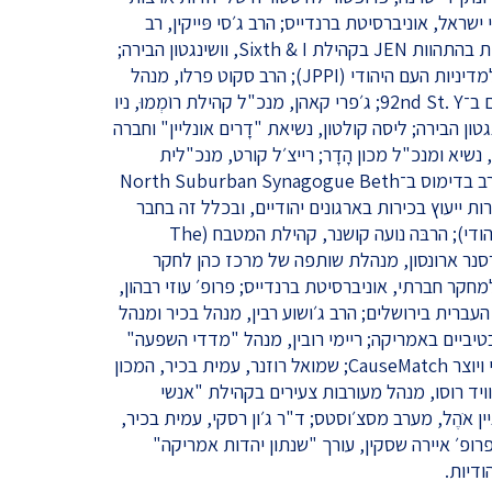
ראל, אוניברסיטת ברנדייס; הרב ג׳סי פּייקין, רב
מתמחה מטעם רשת הקהילות היהודיות בהתהוות JEN בקהילת Sixth & I, וושינגטון הבירה;
ד"ר שלמה פישר, עמית בכיר במכון למדיניות העם היהודי (JPPI); הרב סקוט פרלו, מנהל
שותף של מרכז ברונפמן לחיים יהודיים ב־92nd St. Y; ג׳פרי קאהן, מנכ"ל קהילת רוֺמְמוּ, ניו
נגטון הבירה; ליסה קולטון, נשיאת "דָרים אונליין" וחברה
ר, נשיא ומנכ"ל מכון הָדָר; רייצ׳ל קורט, מנכ"לית
קהילת מ̣שׁכָּן, שיקגו; הרב ורנון קורץ, רב בדימוס ב־North Suburban Synagogue Beth
רות ייעוץ בכירות בארגונים יהודיים, ובכלל זה בחבר
המנהלים של המכון למדיניות העם היהודי); הרבּה נועה קושנר, קהילת המטבח (The
׳נט קרסנר ארונסון, מנהלת שותפה של מרכז כהן לחקר
חקר חברתי, אוניברסיטת ברנדייס; פרופ׳ עוזי רבהון,
עברית בירושלים; הרב ג׳ושוע רבין, מנהל בכיר ומנהל
יביים באמריקה; ריימי רובין, מנהל "מדדי השפעה"
בפדרציה היהודית של פיטסבורג רבתי ויוצר CauseMatch; שמואל רוזנר, עמית בכיר, המכון
היהודי (JPPI); הרב דיוויד רוסו, מנהל מעורבות צעירים בקהילת "אנשי
 אֺהֶל, מערב מסצ׳וסטס; ד"ר ג׳ון רסקי, עמית בכיר,
ן למדיניות העם היהודי (JPPI); פרופ׳ איירה שסקין, עורך "שנתון יהדות אמריקה"
דיות.