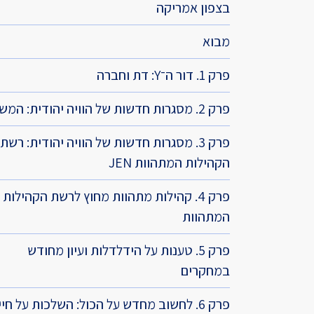
בצפון אמריקה
מדד הפלורליזם בישראל
אנטישמיות
מבוא
דמוקרטיה
פרק 1. דור ה־Y: דת וחברה
דת ומדינה
פרק 2. מסגרות חדשות של הוויה יהודית: המשגה
חרדים
פרק 3. מסגרות חדשות של הוויה יהודית: רשת
המזרח התיכון
הקהילות המתהוות JEN
חרבות ברזל
פרק 4. קהילות מתהוות מחוץ לרשת הקהילות
המתהוות
יחסי ישראל-סין
פרק 5. טענות על הידלדלות ועיון מחודש
במחקרים
פרק 6. לחשוב מחדש על הכול: השלכות על חיי