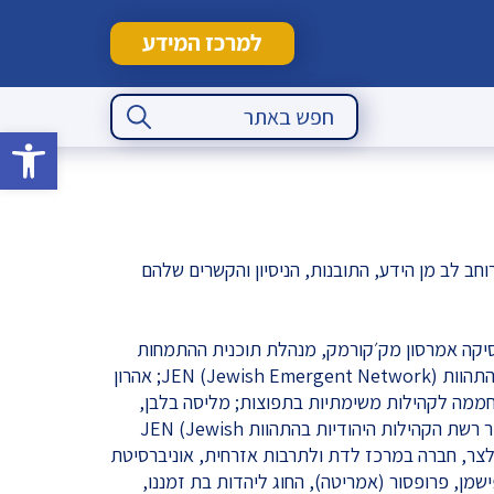
למרכז המידע
Search Button
Search
for:
פתח סרגל 
חב לב מן הידע, התובנות, הניסיון והקשרים שלהם
רק; ג׳סיקה אמרסון מק׳קורמק, מנהלת תוכנית ההתמחות
לרבנים של רשת הקהילות היהודיות בהתהוות JEN (Jewish Emergent Network); אהרון
החממה לקהילות משימתיות בתפוצות; מליסה בלבן,
מנכ"לית קהילת עִקָּר לוס אנג׳לס ויו"ר רשת הקהילות היהודיות בהתהוות JEN (Jewish
E); ד"ר טובין בלצר, חברה במרכז לדת ולתרבות אזרחית, אוניברסיטת
ישמן, פרופסור (אמריטה), החוג ליהדות בת זמננו,