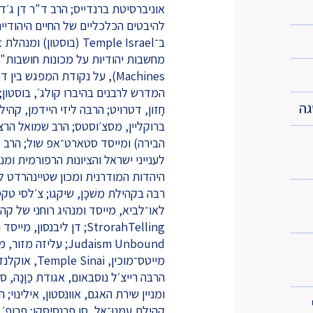
אוניברסיטת ברנדייס; הרב ד"ר דן ג׳ד
להיבטים הכלכליים של החיים היהודיי
Machines), על נקודת המפגש ב
המדרש לרבנים בהיברו קולג׳, בוסטון; 
חָזוֹן, דטרויט; הרבּה ליזי היידמן, קהיל
ברוקליין, מסצ׳וסטס; הרב שמואל הרצ
הבירה) ומייסד סטארט־אפ שול; הרב ג׳
לענייני ישראל והציונות הרפורמית ומ
היהדות המודרנית ומכון שטיינהרדט ל
רבּה בקהילת מִשׁכָּן, שיקגו; צ׳לסי טק
StrorahTelling; דן ליבנ
מייטס־מוכין, Temple Sinai, אוקלנד, קליפורניה;
ומניין שירת האגם, אוונסטון, אילינוי; 
קהילת עִמָּנוּ־אֵל, סן פרנסיסקו; פרופ