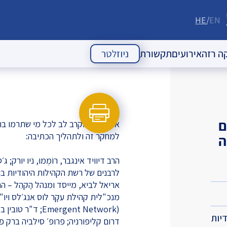
HE
EN
ה רזה
אירועים
תקשורת
ניוזלטר
 העם היהודי
אירועי עבר
מאמרי דעה
אירועים עתידיים
כתבות
ם
אני מודה מקרב לב לכל מי שתרמו ברו
הודעות לעיתונות
למחקר זה ולתהליך הכתיבה:
ה
ניוזלטרים
הרב דיוויד אינגבר, רוֹמְמוּ, ניו יו
אריאל לביא, מייסד ומנהל הַקהֵל – 
mergent Network
יות
דרום קליפורניה; פרופ׳ סילביה ברק פ