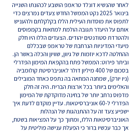
לאחר שהנשיא דונלד טראמפ הושבע לכהונתו השנייה
בינואר 2025 נקט הממשל החדש צעדים נמרצים כדי
לתפוס את מוסדות העילית הללו בקלקלתם ולהעניש
אותם על היעדר תגובה הולמת למחאות בקמפוסים
ולהטרדת סטודנטים יהודים. הצעדים הללו היו חלק
מיעדי המדיניות הנרחבת של טראמפ שבכללם
ההחלטה לדכא יוזמות של גיוון, שוויון והכלה באשר הן.
וביתר פירוט: הממשל פתח בהקפאת המימון הפדרלי
בסכום של 400 מיליון דולר לאוניברסיטת קולומביה
(ניו יורק), שמחנה המחאה בה נתפס כאחד המובילים
והאלימים ביותר בכל ארצות הברית. היה זה חלק
מדפוס נרחב יותר של בחינה מדוקדקת של המימון
הפדרלי ל-60 אוניברסיטאות. עדיין מוקדם לדעת איך
ישפיע צעד זה על ההתנהגות של הנהלות
האוניברסיטאות הללו, ומתוך כך על המציאות בשטח,
אך כבר עכשיו ברור כי הפעלת ענישה פוליטית על