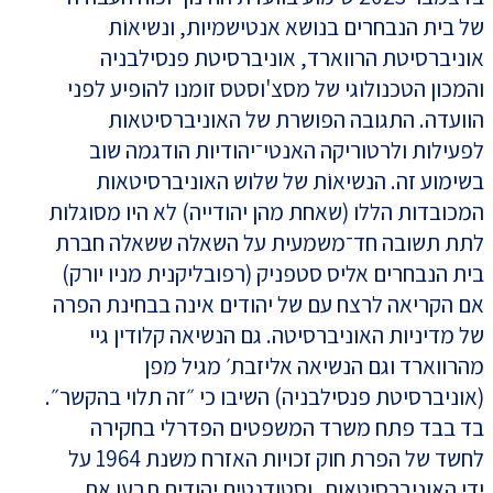
של בית הנבחרים בנושא אנטישמיות, ונשיאוֹת
אוניברסיטת הרווארד, אוניברסיטת פנסילבניה
והמכון הטכנולוגי של מסצ'וסטס זומנו להופיע לפני
הוועדה. התגובה הפושרת של האוניברסיטאות
לפעילות ולרטוריקה האנטי־יהודיות הודגמה שוב
בשימוע זה. הנשיאוֹת של שלוש האוניברסיטאות
המכובדות הללו (שאחת מהן יהודייה) לא היו מסוגלות
לתת תשובה חד־משמעית על השאלה ששאלה חברת
בית הנבחרים אליס סטפניק (רפובליקנית מניו יורק)
אם הקריאה לרצח עם של יהודים אינה בבחינת הפרה
של מדיניות האוניברסיטה. גם הנשיאה קלודין גיי
מהרווארד וגם הנשיאה אליזבת׳ מגיל מפן
(אוניברסיטת פנסילבניה) השיבו כי ״זה תלוי בהקשר״.
בד בבד פתח משרד המשפטים הפדרלי בחקירה
לחשד של הפרת חוק זכויות האזרח משנת 1964 על
ידי האוניברסיטאות, וסטודנטים יהודים תבעו את