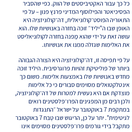
כל כך עבור האקטיביסטים של הווק. כפי שהסביר
הפסיכיאטר והפילוסוף המדיני פרנץ פנון – על פי
התאוריה הפוסט־קולוניאלית, דה־קולוניזציה היא
האופן שבו ה"יליד״ זוכה בחזרה באנושיות שלו. הוא
עושה זאת על ידי שהוא מַפנה בחזרה לקולוניאליסט
את האלימות שגזלה ממנו את אנושיותו.
על פי תפיסה זו, דה־קולוניזציה היא הצורה הגבוהה
ביותר של פוליטיקת זהויות פרוגרסיבית. היליד זוכה
מחדש באנושיות שלו באמצעות אלימות. משום כך
אינטלקטואלים מסוימים סבורים כי כל אלימות
מוצדקת אם היא נעשית למטרות של דה־קולוניזציה,
ולכן רבים מן המפגינים הפרו־פלסטינים רואים
במתקפת 7 באוקטובר על ישראל ״התנגדות
לגיטימית". יתר על כן, הריגוש שבו טֶבח 7 באוקטובר
מתקבל בידי גורמים פרו־פלסטינים מסוימים אינו