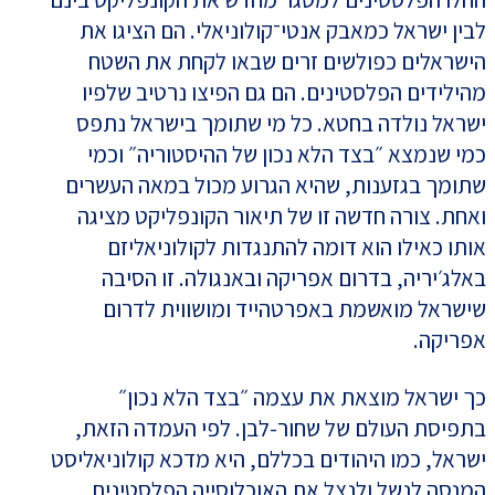
לבין ישראל כמאבק אנטי־קולוניאלי. הם הציגו את
הישראלים כפולשים זרים שבאו לקחת את השטח
מהילידים הפלסטינים. הם גם הפיצו נרטיב שלפיו
ישראל נולדה בחטא. כל מי שתומך בישראל נתפס
כמי שנמצא ״בצד הלא נכון של ההיסטוריה״ וכמי
שתומך בגזענות, שהיא הגרוע מכול במאה העשרים
ואחת. צורה חדשה זו של תיאור הקונפליקט מציגה
אותו כאילו הוא דומה להתנגדות לקולוניאליזם
באלג׳יריה, בדרום אפריקה ובאנגולה. זו הסיבה
שישראל מואשמת באפרטהייד ומושווית לדרום
אפריקה.
כך ישראל מוצאת את עצמה ״בצד הלא נכון״
בתפיסת העולם של שחור-לבן. לפי העמדה הזאת,
ישראל, כמו היהודים בכללם, היא מדכא קולוניאליסט
המנסה לנשל ולנצל את האוכלוסייה הפלסטינית