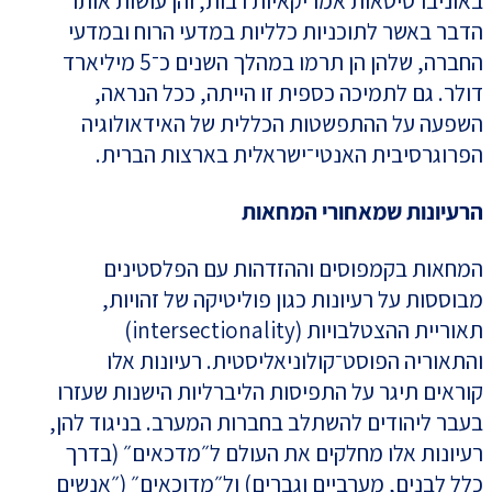
באוניברסיטאות אמריקאיות רבות, והן עושות אותו
הדבר באשר לתוכניות כלליות במדעי הרוח ובמדעי
החברה, שלהן הן תרמו במהלך השנים כ־5 מיליארד
דולר. גם לתמיכה כספית זו הייתה, ככל הנראה,
השפעה על ההתפשטות הכללית של האידאולוגיה
הפרוגרסיבית האנטי־ישראלית בארצות הברית.
הרעיונות שמאחורי המחאות
המחאות בקמפוסים וההזדהות עם הפלסטינים
מבוססות על רעיונות כגון פוליטיקה של זהויות,
תאוריית ההצטלבויות (intersectionality)
והתאוריה הפוסט־קולוניאליסטית. רעיונות אלו
קוראים תיגר על התפיסות הליברליות הישנות שעזרו
בעבר ליהודים להשתלב בחברות המערב. בניגוד להן,
רעיונות אלו מחלקים את העולם ל״מדכאים״ (בדרך
כלל לבנים, מערביים וגברים) ול״מדוכאים״ (״אנשים