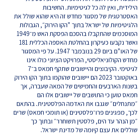
הילידית, ואין לה כל לגיטימיות. החשיבות
האסטרטגית של מסגור מחדש זה היא שהוא שולל את
הלגיטימיות של ישראל בתוך "הקו הירוק״, הגבולות
המוסכמים שהתקבלו בהסכם הפסקת האש מ־1949
ואשר נקבעו כעיקרון בהחלטת האספה הכללית 181
של האו"ם ביום 29 בנובמבר 1947. על פי המסגור
מחדש הקולוניאליסטי, הפרויקט הציוני כולו אינו
לגיטימי. הקיבוצים והיישובים שתקף חמאס ב־7
באוקטובר 2023 הם יישובים שהוקמו בתוך הקו הירוק
בשנות הארבעים והחמישים של המאה שעברה, אך
חמאס טוען כי התושבים של יישובים אלו הם
״מתנחלים״ שגנבו את האדמה הפלסטינית. בהתאם
לכך, מפגינים פרו־פלסטינים (או תומכי חמאס) שרים
״מן הנהר עד הים, פלסטין תשוחרר״ ובתוך כך
שוללים את עצם קיומה של מדינת ישראל.