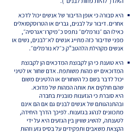
האלו (״להיות פחות לבנים״).
היא סבורה כי אופן הדיבור של אנשים יכול לדכא
אחרים. דיבור על לבנים, גברים או הטרוסקסואלים
כאילו הם ״נורמלים״ נתפס כ״מיקרו־אגרסיה״,
מפני שדיבור כזה מתייג אנשים לא־לבנים, נשים או
אנשים מקהילת הלהטב"ק כ״לא נורמלים״.
היא טוענת כי הן לקבוצת המדכאים הן לקבוצת
המדוכאים יש מהות משותפת. אדם שחור או לטיני
יכול לדבר בשם כל השחורים או הלטינים משום
שהם חולקים את אותה המהות של מדוכא.
היא סוברת כי הגזענות מובנית בחברה
ובהתנהגותם של אנשים לבנים גם אם הם אינם
מתכוונים לנהוג בגזענות. לפיכך הדרך היחידה,
לטענתה, להשיג שוויון בין הגזעים היא על ידי
הקצאת משאבים ותפקידים על בסיס גזע וזהות