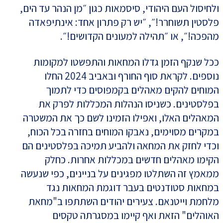
ולחיסול העם היהודי, סיסמאות כגון ״מן הנהר עד הים,
פלסטין תשוחרר!״, ״יש רק פתרון אחד: אינתיפאדה
מהפכה!״, או ״תהילה למעונים הקדושים!״.
ככל שנקף הזמן גדלו המחאות והתפשטו למקומות
נוספים. לקראת סוף החורף ובאביב 2024 החלו
המוחים להקים מאהלים בקמפוסים כדי לתמוך
בפלסטינים. כשניסו הנהלות המכללות לפרק את
המאהלים האלו, ואפילו הזמינו לשם כך את המשטרה
במקרים מסוימים, נאבקו המוחים בחזרה בכל הכוח,
וכדי לחזק את המחאה ולהביע תמיכה בפלסטינים הם
הקימו מאהלים חדשים במכללות אחרות. כחלק
ממאמץ זה השתלטו מפגינים על בניינים, כפי שנעשה
במחאות סטודנטים בעבר דוגמת המחאות נגד
מלחמת וייטנאם. צעירים יהודים השתתפו ב"מחאת
האוהלים" הזאת ואף קיימו במסגרתה טקסים