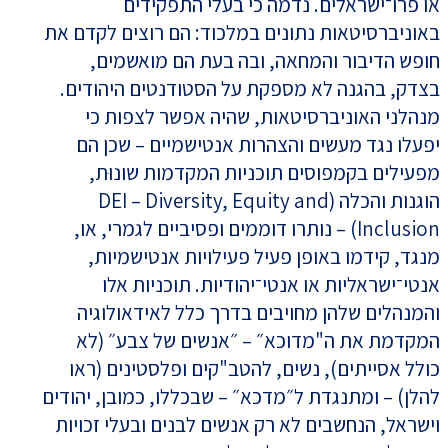
או פרו־ישראלים. נדמה כי בעלי התפקידים
באוניברסיטאות נתונים במלכוד: הם רוצים לקדם את
חופש הדיבור והמחאה, ובה בעת הם מואשמים,
בצדק, בהגנה לא מספקת על הסטודנטים היהודים.
מנהלני האוניברסיטאות, שהיה אפשר לצפות כי
יפעלו נגד מעשים והצהרות אנטישמיים – שכן הם
מפעילים בקמפוסים תוכניות המקדמות שונוּת,
הוגנות והכלה (DEI – Diversity, Equity and
Inclusion) – נותרו דוממים ופסיביים לגמרי, או,
מנגד, קידמו באופן פעיל פעילויות אנטישמיות,
אנטי־ישראליות או אנטי־יהודיות. תוכניות אלו
והמנהלים שלהן מחויבים בדרך כלל לאידאולוגיה
המקדמת את ה"מדוכא״ – ״אנשים של צבע״ (לא
כולל אסייתים), נשים, להטב"קים ופלסטינים (ראו
להלן) – ומתנגדת ל״מדכא״ – שבכללו, כמובן, יהודים
וישראל, הנחשבים לא רק אנשים לבנים ובעלי זכויות