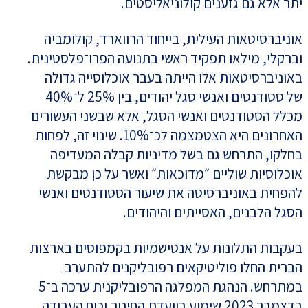
יתר אלא גם גזענים קולוניאליסטים.
אוניברסיטאות העילית, בייחוד הרווארד, קולומביה
וברקלי, מילאו תפקיד ראשי בתנועה הפרו־פלסטינית.
באוניברסיטאות אלו הייתה בעבר אוכלוסייה גדולה
של סטודנטים ואנשי סגל יהודים, בין 25% ל־40%
מכלל הסטודנטים ואנשי הסגל, אלא שבשני העשורים
האחרונים היא הצטמצמה לכ־10%. שינוי זה, לפחות
בחלקו, התרחש גם בשל מדיניות קבלה המעדיפה
אוכלוסיות שוליים ״מדוכאות״ ואשר על כן מבקשת
להפחית באוניברסיטה את שיעור הסטודנטים ואנשי
הסגל הלבנים, האסייתים והיהודים.
בעקבות התלונות על אנטישמיות בקמפוסים בארצות
הברית החלו פוליטיקאים רפובליקנים להתערב
במתרחש. הנהגת המפלגה הרפובליקנית ערכה ב־5
בדצמבר 2023 שימוע בוועדת החינוך וכוח העבודה