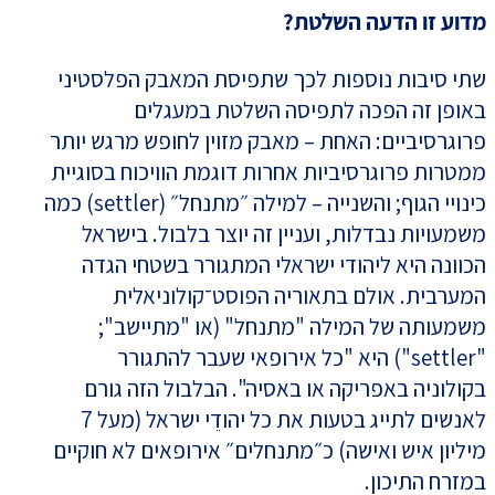
מדוע זו הדעה השלטת?
שתי סיבות נוספות לכך שתפיסת המאבק הפלסטיני
באופן זה הפכה לתפיסה השלטת במעגלים
פרוגרסיביים: האחת – מאבק מזוין לחופש מרגש יותר
ממטרות פרוגרסיביות אחרות דוגמת הוויכוח בסוגיית
כינויי הגוף; והשנייה – למילה ״מתנחל״ (settler) כמה
משמעויות נבדלות, ועניין זה יוצר בלבול. בישראל
הכוונה היא ליהודי ישראלי המתגורר בשטחי הגדה
המערבית. אולם בתאוריה הפוסט־קולוניאלית
משמעותה של המילה "מתנחל" (או "מתיישב";
"settler") היא "כל אירופאי שעבר להתגורר
בקולוניה באפריקה או באסיה". הבלבול הזה גורם
לאנשים לתייג בטעות את כל יהודֵי ישראל (מעל 7
מיליון איש ואישה) כ״מתנחלים״ אירופאים לא חוקיים
במזרח התיכון.