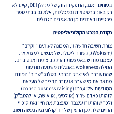
בטוחים. ואגב, התפקיד הזה, של מנהלן DEI, קיים לא
רק באוניברסיטאות ובמכללות, אלא גם בבתי ספר
פרטיים ובאחדים מן התאגידים הגדולים.
נקודת המבט הקולוניאליסטית
צורת חשיבה חדשה זו, המכונה לעיתים ״ווקיזם״
(Wokism), קשורה ליכולת של אנשים למצוא את
עצמם מחדש באמצעות זהות קבוצתית ואקטיביזם.
המילה wokeness באנגלית משמעה מוּדעות
שהתעוררה לאי־צדק חברתי. בסלנג "שחור" המונח
מתאר את מי שעבר או עובר תהליך של העלאת
המודעות שלו עצמו (consciousness raising)
לזהותו כאדם שחור (או לטיני, או אישה, או להטב"ק)
ולכך שזהותו זו עיצבה ומעצבת את חייו ואת סיכויי
החיים שלו. לכן הרעיון של דה־קולוניזציה נעשה חשוב