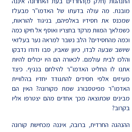
התנהגות (חלק מ)החרדים בעת האחרונה איננה
מובנת. מה עולה בדעתו של האדמו"ר מבעלז
שמכנס את חסידיו באלפיהם, בניגוד להוראות,
כשמלאך המוות מרקד בחצריו ואוסף אל חיקו כמה
וכמה מהחסידים? הלב נשבר למראה נער בעלזאי
שיושב שבעה לבדו, כיוון שאביו, סבו ודודו נדבקו
והלכו לבית עולמם. לכאורה הם היו יכולים להיות
אתנו לו החליט האדמו"ר להילחם בנגיף. כיצד
מעיזים אלפי חסידים להתגודד יחדיו בהלוויית
האדמו"ר מפיטסבורג שמת מקורונה? האין הם
מבינים שכתוצאה מכך אחדים מהם יצטרפו אליו
בקרוב?
ההנהגה החרדית, ברובה, איננה מכחישת קורונה