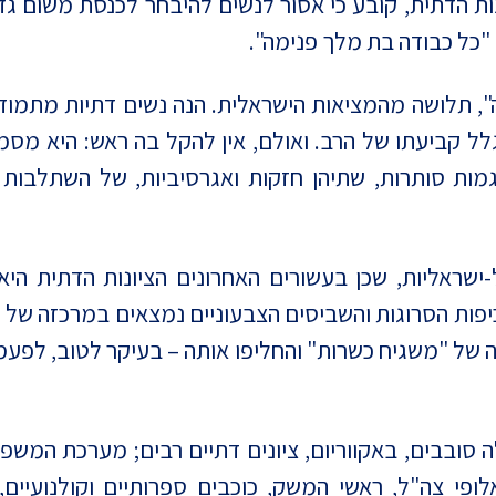
ת הדתית, קובע כי אסור לנשים להיבחר לכנסת משום גד
 "כל כבודה בת מלך פנימה".
", תלושה מהמציאות הישראלית. הנה נשים דתיות מתמוד
לל קביעתו של הרב. ואולם, אין להקל בה ראש: היא מס
מגמות סותרות, שתיהן חזקות ואגרסיביות, של השתלבו
-ישראליות, שכן בעשורים האחרונים הציונות הדתית הי
 הכיפות הסרוגות והשביסים הצבעוניים נמצאים במרכזה ש
 של "משגיח כשרות" והחליפו אותה – בעיקר לטוב, לפע
בבים, באקווריום, ציונים דתיים רבים; מערכת המשפט,
אלופי צה"ל, ראשי המשק, כוכבים ספרותיים וקולנועיי