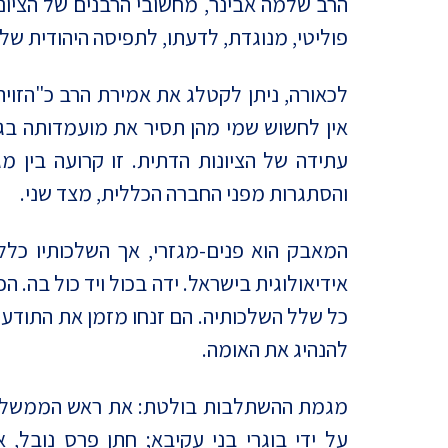
הרב שלמה אבינר, מחשובי הרבנים של הציונו
מדד הפלורליזם בישראל
פוליטי, מנוגדת, לדעתו, לתפיסה היהודית של
אנטישמיות
דמוקרטיה
לכאורה, ניתן לקטלג את אמירת הרב כ"הזויה
אין לחשוש שמי מהן תסיר את מועמדותה בג
דת ומדינה
עתידה של הציונות הדתית. זו קרועה בין 
חרדים
והסתגרות מפני החברה הכללית, מצד שני.
המזרח התיכון
המאבק הוא פנים-מגזרי, אך השלכותיו כלל
חרבות ברזל
אידיאולוגית בישראל. ידה בכול ויד כול בה.
כל שלל השלכותיה. הם זנחו מזמן את התודעה
יחסי ישראל-סין
להנהיג את האומה.
מגמת ההשתלבות בולטת: את ראש הממשלה סו
על ידי בוגרי בני עקיבא; חתן פרס נובל, 