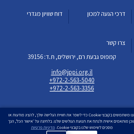
דרכי הגעה למכון
דוח שוויון מגדרי
צרו קשר
קמפוס גבעת רם, ירושלים, ת.ד: 39156
info@jppi.org.il
+972-2-563-5040
+972-2-563-3356
אנו משתמשים בקובצי Cookie כדי לשפר את חוויית הגלישה שלך, להציג מודעות או
וכן מותאמים אישית ולנתח את תנועת הגולשים שלנו. בלחיצה על 'אישור הכל', הנך
עיצוב ופיתוח
מסכים לשימוש שלנו בקובצי Cookie.
סטודיו רימון
מדיניות פרטיות
| המכון למדיניות העם