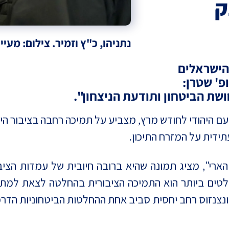
ק
נתניהו, כ"ץ וזמיר. צילום: מעיי
ש מרץ 72% מכלל הישראלים
פ' שטרן:
שת הביטחון ותודעת הניצחון".
ם היהודי לחודש מרץ, מצביע על תמיכה רחבה בציבור ה
דית על המזרח התיכון.
י", מציג תמונה שהיא ברובה חיובית של עמדות הציב
 קונצנזוס רחב יחסית סביב אחת ההחלטות הביטחוניות ה