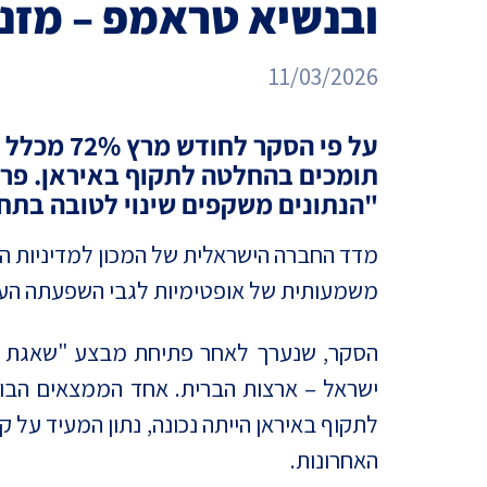
ובנשיא טראמפ – מזנ
מדד הפלורליזם בישראל
אנטישמיות
11/03/2026
דמוקרטיה
על פי הסקר לחוד
דת ומדינה
תומכים בהחלטה לתקוף באיראן. פרו
חרדים
"
הנתונים משקפים שינוי לטובה בתחו
המזרח התיכון
מדד החברה הישראלית של המכון למדיניות הע
משמעותית של אופטימיות לגבי השפעתה העתי
חרבות ברזל
יחסי ישראל-סין
הסקר, שנערך לאחר פתיחת מבצע "שאגת האר
לתקוף באיראן הייתה נכונה, נתון המעיד על
האחרונות.