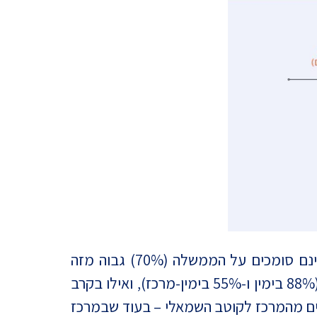
עם זאת, עדיין רוב הישראלים (54%) לא סומכים על הממשלה. בקרב הערבים שיעור המשיבים שאינם סומכים על הממשלה (70%) גבוה מזה
שבקרב היהודים (49%). בחלוקה אידאולוגית עולה כי בקבוצות הימין נרשם רוב הסומך על הממשלה (88% בימין ו-55% בימין-מרכז), ואילו בקרב
מים מהמרכז לקוטב השמאלי – בעוד שבמרכז