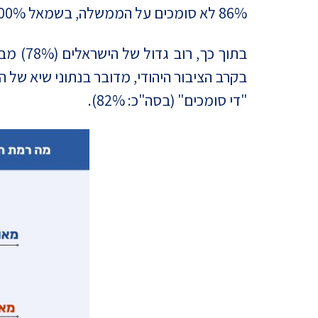
86% לא סומכים על הממשלה, בשמאל 100% מעידים כי אינם סומכים עליה.
"די סומכים" (בסה"כ: 82%).