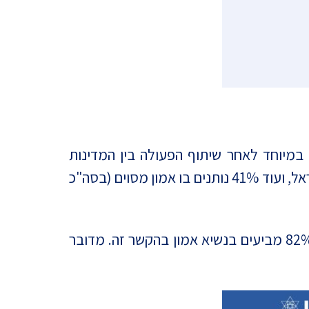
במיוחד לאחר שיתוף הפעולה בין המדינות
במהלך המתקפה נגד איראן. שליש (34%) מעידים כי יש להם "אמון רב" בנשיא בסוגיית היחסים עם ישראל, ועוד 41% נותנים בו אמון מסוים (בסה"כ
האמון שטראמפ יפעל נכון בהקשר ליחסי ארה"ב-ישראל גבוה במיוחד בקרב היהודים בישראל, כאשר 82% מביעים בנשיא אמון בהקשר זה. מדובר