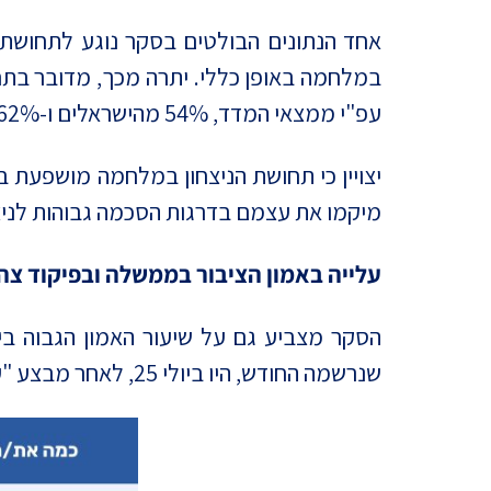
אחד הנתונים הבולטים בסקר נוגע לתחושת
במלחמה באופן כללי. יתרה מכך, מדובר בתח
עפ"י ממצאי המדד, 54% מהישראלים ו-62% מקרב היהודים סבורים כי ישראל מנצחת במלחמה.
יצויין כי תחושת הניצחון במלחמה מושפעת 
מיקמו את עצמם בדרגות הסכמה גבוהות לניצחון (4 או 5 מתוך 5), ואילו בצד השמאלי של המפה התחושה י
עלייה באמון הציבור בממשלה ובפיקוד צה"
הסקר מצביע גם על שיעור האמון הגבוה בי
שנרשמה החודש, היו ביולי 25, לאחר מבצע "עם כלביא", ובנובמבר 25 לאחר ההסכם שבמסגרתו הושבו כל החטופים.