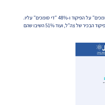
בתוך כך, רוב גדול של הישראלים (78%) מביעים אמון בפיקוד הבכיר של צה"ל, כאשר 30% "מאוד סומכים" על הפיקוד ו-48% "די סומכים" עליו.
בקרב הציבור היהודי, מדובר בנתוני שיא של השנתיים האחרונות: 31% השיבו שהם "מאד סומכים" על הפיקוד הבכיר של צה"ל, ועוד 51% השיבו שהם