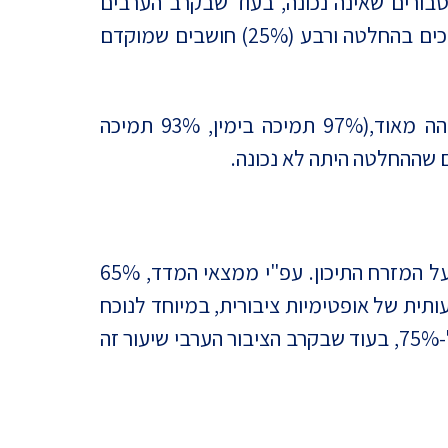
ה נכונה ורק שיעור אפסי סבורים שאינה נכונה, בעוד שבקרב הערבים
התמונה כמעט הפוכה: רובם (55%) סבורים שההחלטה לתקוף באיראן לא נכונה, חמישית (20%) תומכים בהחלטה ורבע (25%) חושבים שמוקדם
גם במישור הפוליטי ניכרים הבדלים. בעוד שבקרב הציבור המזוהה עם הימין התמיכה במבצע גבוהה מאוד,(97% תמיכה בימין, 93% תמיכה
מעבר להערכת ההחלטה לצאת למתקפה, הסקר בחן גם את הערכת הציבור לגבי השפעת המלחמה על המזרח התיכון. עפ"י ממצאי המדד, 65%
תית של אופטימיות ציבורית, במיוחד לנוכח
הסיכונים הכרוכים בעימות אזורי רחב. בקרב הציבור היהודי שיעור האופטימיסטים גבוה במיוחד ומגיע ל-75%, בעוד שבקרב הציבור הערבי שיעור זה