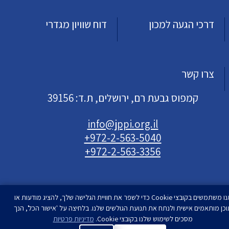
דרכי הגעה למכון
דוח שוויון מגדרי
צרו קשר
קמפוס גבעת רם, ירושלים, ת.ד: 39156
info@jppi.org.il
+972-2-563-5040
+972-2-563-3356
אנו משתמשים בקובצי Cookie כדי לשפר את חוויית הגלישה שלך, להציג מודעות או
וכן מותאמים אישית ולנתח את תנועת הגולשים שלנו. בלחיצה על 'אישור הכל', הנך
עיצוב ופיתוח
מסכים לשימוש שלנו בקובצי Cookie.
סטודיו רימון
מדיניות פרטיות
| המכון למדיניות העם