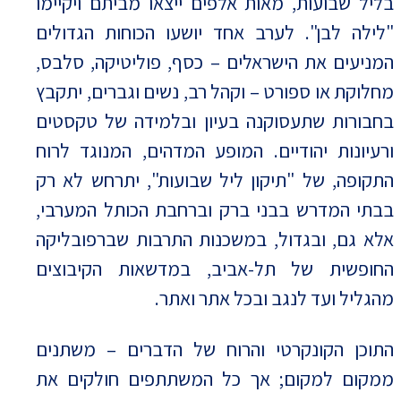
בליל שבועות, מאות אלפים ייצאו מביתם ויקיימו
"לילה לבן". לערב אחד יושעו הכוחות הגדולים
המניעים את הישראלים – כסף, פוליטיקה, סלבס,
מחלוקת או ספורט – וקהל רב, נשים וגברים, יתקבץ
בחבורות שתעסוקנה בעיון ובלמידה של טקסטים
ורעיונות יהודיים. המופע המדהים, המנוגד לרוח
התקופה, של "תיקון ליל שבועות", יתרחש לא רק
בבתי המדרש בבני ברק וברחבת הכותל המערבי,
אלא גם, ובגדול, במשכנות התרבות שברפובליקה
החופשית של תל-אביב, במדשאות הקיבוצים
מהגליל ועד לנגב ובכל אתר ואתר.
התוכן הקונקרטי והרוח של הדברים – משתנים
ממקום למקום; אך כל המשתתפים חולקים את