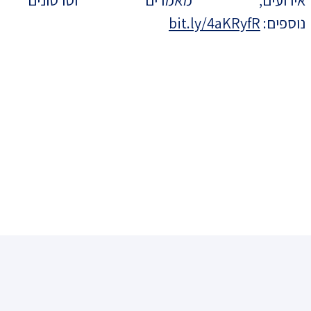
נוספים:
bit.ly/4aKRyfR