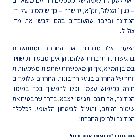
ראוי לשקול הלאמה של מפעלים חרדיים מפוארים
– כגון "הצלה", זק"א, יד שרה – כך שיממונו על ידי
המדינה ובלבד שהעובדים בהם ילבשו את מדי
צה"ל.
הצעות אלו מכבדות את החרדים ומתחשבות
ברגישויות התרבויות שלהם. הן אינן מבטיחות שוויון
במובן המלא, אך הן מאפשרות שותפות משמעותית
יותר של החרדים בנטל הריבונות. החרדים שלומדים
תורה כמימוש עצמי יוכלו להמשיך בכך במימון
המדינה, אך רובם יתגייסו לצבא, בדרך שתבטיח את
שימור זהותם, ותועיל לביטחון הלאומי, לכלכלה
המדינה ולחוסן החברתי.
פורסם ב'ידיעות אחרונות'.