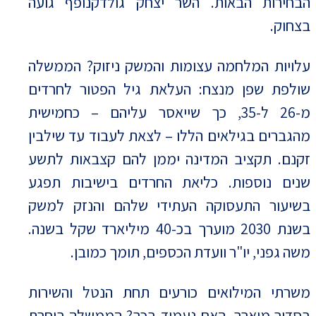
הבחירות הבאות. השר יצחק גולדקנופף גועה
בצחוק.
עלויות המלחמה עצומות והמשק ניזוק? הממשלה
שולפת שפן מנצח: העלאת גיל הפטור לחרדים
מ-26 ל-35, כך שייאסר עליהם – כחמישית
מהגברים בגילאים הללו – לצאת לעבוד עד שילבין
זקנם. תקציב המדינה יממן להם קצבאות לתשע
שנים נוספות. כליאת החרדים בישיבות תפגע
בשיעור התעסוקה העתידי שלהם והנזק למשק
בשנת 2030 מוערך בכ-40 מיליארד שקל בשנה.
משה גפני, יו"ר וועדת הכספים, תומך כמובן.
משרתי המילואים כורעים תחת הנטל והשירות
בסדיר מוארך. האם נעמוד בכך? הממשלה בוחרת