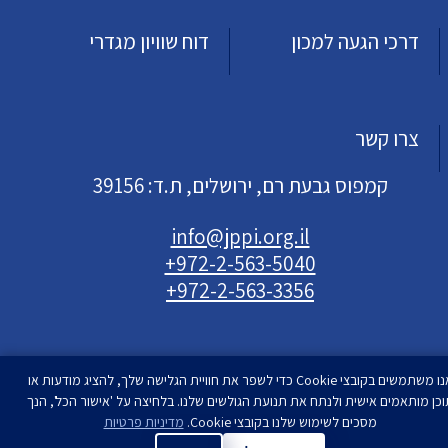
דרכי הגעה למכון
דוח שוויון מגדרי
צרו קשר
קמפוס גבעת רם, ירושלים, ת.ד: 39156
info@jppi.org.il
+972-2-563-5040
+972-2-563-3356
אנו משתמשים בקובצי Cookie כדי לשפר את חוויית הגלישה שלך, להציג מודעות או
וכן מותאמים אישית ולנתח את תנועת הגולשים שלנו. בלחיצה על 'אישור הכל', הנך
עיצוב ופיתוח
מסכים לשימוש שלנו בקובצי Cookie.
סטודיו רימון
מדיניות פרטיות
| המכון למדיניות העם