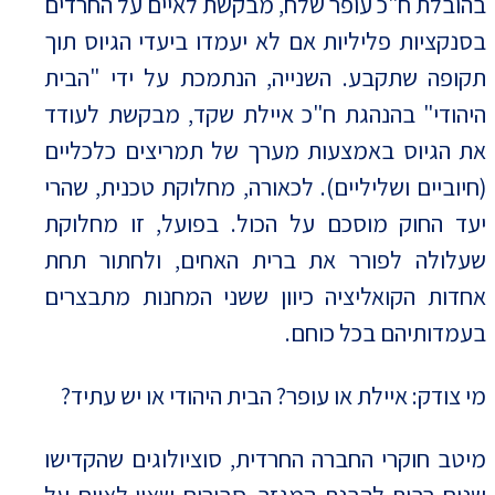
בהובלת ח"כ עופר שלח, מבקשת לאיים על החרדים
בסנקציות פליליות אם לא יעמדו ביעדי הגיוס תוך
תקופה שתקבע. השנייה, הנתמכת על ידי "הבית
היהודי" בהנהגת ח"כ איילת שקד, מבקשת לעודד
את הגיוס באמצעות מערך של תמריצים כלכליים
(חיוביים ושליליים). לכאורה, מחלוקת טכנית, שהרי
יעד החוק מוסכם על הכול. בפועל, זו מחלוקת
שעלולה לפורר את ברית האחים, ולחתור תחת
אחדות הקואליציה כיוון ששני המחנות מתבצרים
בעמדותיהם בכל כוחם.
מי צודק: איילת או עופר? הבית היהודי או יש עתיד?
מיטב חוקרי החברה החרדית, סוציולוגים שהקדישו
שנים רבות להבנת המגזר, סבורים שאין לאיים על