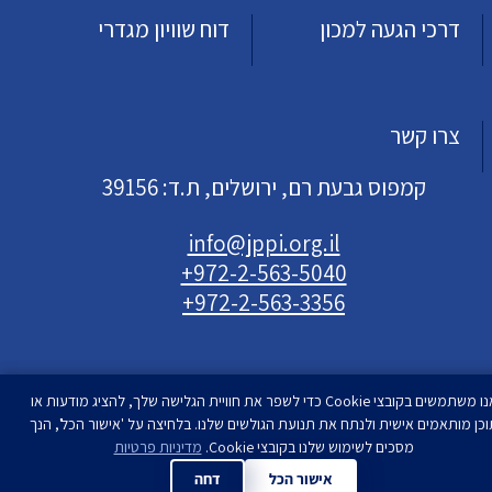
דרכי הגעה למכון
דוח שוויון מגדרי
צרו קשר
קמפוס גבעת רם, ירושלים, ת.ד: 39156
info@jppi.org.il
+972-2-563-5040
+972-2-563-3356
אנו משתמשים בקובצי Cookie כדי לשפר את חוויית הגלישה שלך, להציג מודעות או
וכן מותאמים אישית ולנתח את תנועת הגולשים שלנו. בלחיצה על 'אישור הכל', הנך
עיצוב ופיתוח
מסכים לשימוש שלנו בקובצי Cookie.
סטודיו רימון
מדיניות פרטיות
| המכון למדיניות העם
היהודי | כל הזכויות שמורות
אישור הכל
דחה