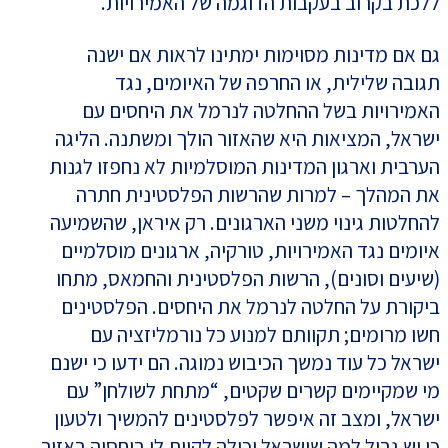
ללכת בקרוב בעקבות הדוגמה של האמירויות.
גם אם מדינות מסוימות ימתינו לראות אם ישנה
תגובה שלילית, או החרפה של האיומים, נגד
האמירויות בשל ההחלטה לנרמל את היחסים עם
ישראל, המציאות היא שהאזור הולך ומשתנה. הליגה
הערבית וארגון המדינות המוסלמיות לא נחפזו לגנות
את המהלך – למרות שהרשות הפלסטינית חתרה
להחלטות גינוי משני הארגונים. רק איראן, שהשמיעה
איומים נגד האמירויות, טורקיה, ארגונים מוסלמיים
(שיעים וסונים), הרשות הפלסטינית והחמאס, מתחו
ביקורת על החלטה לנרמל את היחסים. הפלסטינים
חשו מרומים; תקוותם למנוע כל נורמליזציה עם
ישראל כל עוד נמשך הכיבוש נמוגה. הם ידעו כי ישנם
מי שמקיימים קשרים שקטים, “מתחת לשולחן” עם
ישראל, ומצב זה איפשר לפלסטינים להמשיך ולטעון
כי יש גבול למה שישראל יכולה לקוות לו ביחסיה באזור