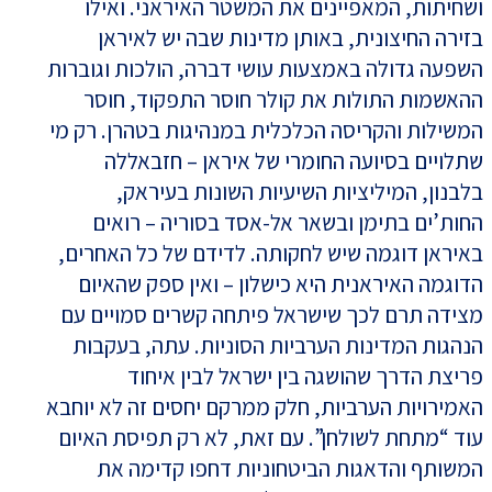
ושחיתות, המאפיינים את המשטר האיראני. ואילו
בזירה החיצונית, באותן מדינות שבה יש לאיראן
השפעה גדולה באמצעות עושי דברה, הולכות וגוברות
ההאשמות התולות את קולר חוסר התפקוד, חוסר
המשילות והקריסה הכלכלית במנהיגות בטהרן. רק מי
שתלויים בסיועה החומרי של איראן – חזבאללה
בלבנון, המיליציות השיעיות השונות בעיראק,
החות’ים בתימן ובשאר אל-אסד בסוריה – רואים
באיראן דוגמה שיש לחקותה. לדידם של כל האחרים,
הדוגמה האיראנית היא כישלון – ואין ספק שהאיום
מצידה תרם לכך שישראל פיתחה קשרים סמויים עם
הנהגות המדינות הערביות הסוניות. עתה, בעקבות
פריצת הדרך שהושגה בין ישראל לבין איחוד
האמירויות הערביות, חלק ממרקם יחסים זה לא יוחבא
עוד “מתחת לשולחן”. עם זאת, לא רק תפיסת האיום
המשותף והדאגות הביטחוניות דחפו קדימה את