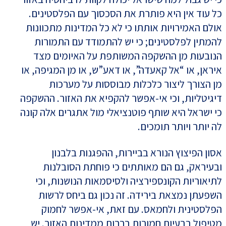
כל עוד אין היא פותרת את הסכסוך עם הפלסטינים.
אולם האמירויות אותתו כי לא כל המדינות מתכוונות
להמתין לפלסטינים; כי יש להתמודד עם התמורות
הנובעות מן ההשקפה המשותפת על האיומים מצד
איראן, או “אל קאעדה”, או דאע”ש, או מן המגיפה, או
מן הצורך ליצור כלכלות מבוססות על מערכות
דיגיטליות, וכי אי-אפשר להקפיא את האזור. ההשקפה
כי ישראל היא שותף פוטנציאלי מול אתגרים אלה קונה
לה יותר ויותר תומכים.
אסון הפיצוץ הנורא בביירות, ההפגנות בלבנון
ובעיראק, גם הם מאותתים כי פוחתת הסובלנות
לתיאוריות הקונספירציה ולסיסמאות הנושנות, וכי
השפעתן נמצאת בירידה. זה נכון גם ביחס לרשות
הפלסטינית ולחמאס. עם זאת, אי-אפשר לחמוק
מטיפול בבעיות חמורות ברבות ממדינות האזור. יש