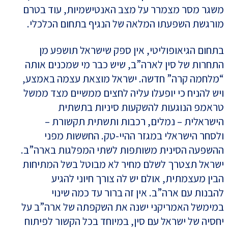
משגר מסר מצמרר על מצב האנטישמיות, עוד בטרם
מורגשת השפעתו המלאה של הנגיף בתחום הכלכלי.
בתחום הגיאופוליטי, אין ספק שישראל תושפע מן
התחרות של סין לארה”ב, שיש כבר מי שמכנים אותה
“מלחמה קרה” חדשה. ישראל מוצאת עצמה באמצע,
ויש להניח כי יופעלו עליה לחצים ממשיים מצד ממשל
טראמפ הנוגעות להשקעות סיניות בתשתית
הישראלית – נמלים, רכבות ותשתית תקשורת –
ולסחר הישראלי במגזר ההיי-טק. החששות מפני
ההשפעה הסינית משותפות לשתי המפלגות בארה”ב.
ישראל תצטרך לשלם מחיר לא מבוטל בשל המתיחות
הבין מעצמתית, אולם יש לה צורך חיוני להגיע
להבנות עם ארה”ב. אין זה ברור עד כמה שינוי
במימשל האמריקני ישנה את השקפתה של ארה”ב על
יחסיה של ישראל עם סין, במיוחד בכל הקשור לפיתוח