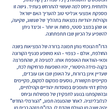
ולתחזית ביחס למה שעשוי להתרחש בעתיד. גישה זו
מספקת אמצעי אנליטי טוב להעריך האם ישראל
וקהילות יהודיות נמצאות בתהליך של שגשוג, שקיעה,
או שהן במצב סטטי, פחות או יותר – וכיצד ניתן
להשפיע על הכיוון שבו תתפתחנה.
הדו”ח הנוכחי נותן תמונה ברורה של המציאות בשנה
החולפת, אולם – כצפוי – הוא מושפע מנגיף הקורונה
ומאי-הוודאות האופפת אותו. למגיפה זו, שהתפרצה
בקנה-מידה היסטורי, יהיו השפעות מרחיקות לכת,
שעדיין אינן ברורות, על האופן שבו אנו עובדים,
מקיימים תקשורת, נוסעים ממקום למקום, מקיימים
פולחן דתי ותומכים במוסדות יהודיים וקהילתיים,
ובהשקפתנו בנוגע לתפקידן של ממשלות וביחס
לגלובליזציה. לאחר שהמגפה תפוג, “הנורמלי החדש”
יהיה שונה מן העולם שקדם לו. הדו”ח מזהה רבים מן