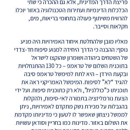
פריצת הדרך המדינית, אלא גם ההכרה כי שתי
הכלכלות הדינמיות ועתירות הטכנולוגיה באזור יוכלו
להרוויח משיתוף פעולה בתחומי בריאות, מים,
חקלאות וסייבר.
מאליו מובן שלהחלטת איחוד האמירויות היה מניע
נוסף: ההבנה כי הדרך היחידה למנוע סיפוח חד-צדדי
של השטחים ביהודה ושומרון שהוקצו לישראל
בתוכנית השלום של טראמפ – כל 130 ההתנחלויות
ובקעת הירדן – היא לתת למימשל טראמפ סיבה
להגיד “לא” לסיפוח. המימשל האמריקני ראה את
תוכניתו כ”כוללנית”, ולא רק כתוכנית סיפוח. ועל ידי
הצעת נורמליזציה בתמורה לאי-סיפוח, ולהקלות
בהגבלות על מכירת נשק מתקדם לאמירויות, ניתן
לממשל ניצחון שאפשר לו לטעון כי מדיניותו מקדמת
את השלום באזור. מדינות כמו בחריין וסודאן עשויות