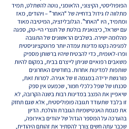
הפופוליסטי, הקיצוני, הלאומני, נוטה להשתלט, תמיד
מתלווה לו גידול בדחייה של “האחר” – ויהודים, מאז
ומתמיד, היו “האחר”. הגלובליזציה, המיטיבה מאוד
עם ישראל, כיצואנית בולטת של תוצרי היי-טק, ספגה
מהלומה ישירה. בשלבים הראשונים של התגובה
למגיפה נקטו מדינות עמדה יותר פרוטקציוניסטית
ופרו-לאומית, כדי להבטיח שיהיו ברשותן מספיק
משאבים רפואיים שניתן לייצרם בבית, במקום להיות
שותפות למדינות אחרות. בחודשים האחרונים
מורגשת ירידה במגמה זו של אגירה. למרות זאת,
סכנתו של שפל כלכלי חמור, שכמעט אין ספק
שיאפיין את המצב במדינות רבות בשנה הקרובה, לא
זו בלבד שתעודד תגובה פופוליסטית, אלא שגם תחזק
את מגמת האנטישמיות הגוברת והולכת. הדיון
בהערכה על המספר הגדול של יהודים באירופה,
שכבר עתה חשים צורך להסתיר את זהותם היהודית,