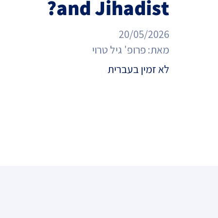
and Jihadist?
מדד הפלורליזם בישראל
אנטישמיות
20/05/2026
דמוקרטיה
מאת:
פרופ' גיל טרוי
דת ומדינה
לא זמין בעברית
חרדים
המזרח התיכון
חרבות ברזל
יחסי ישראל-סין