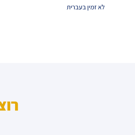
מדד הפלורליזם בישראל
לא זמין בעברית
אנטישמיות
דמוקרטיה
דת ומדינה
חרדים
המזרח התיכון
חרבות ברזל
יחסי ישראל-סין
רוצ