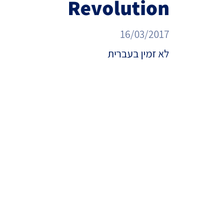
Revolution
מדד הפלורליזם בישראל
אנטישמיות
16/03/2017
דמוקרטיה
לא זמין בעברית
דת ומדינה
חרדים
המזרח התיכון
חרבות ברזל
יחסי ישראל-סין