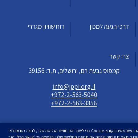
דרכי הגעה למכון
דוח שוויון מגדרי
צרו קשר
קמפוס גבעת רם, ירושלים, ת.ד: 39156
info@jppi.org.il
+972-2-563-5040
+972-2-563-3356
אנו משתמשים בקובצי Cookie כדי לשפר את חוויית הגלישה שלך, להציג מודעות או
וכן מותאמים אישית ולנתח את תנועת הגולשים שלנו. בלחיצה על 'אישור הכל', הנך