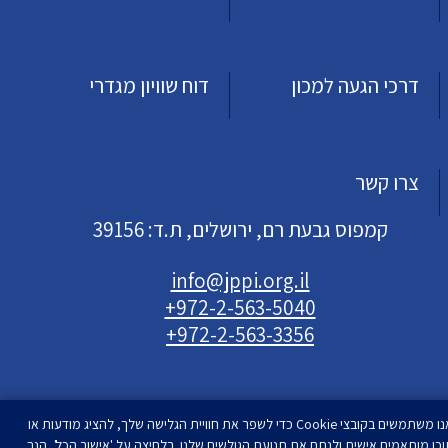
דרכי הגעה למכון
דוח שוויון מגדרי
צרו קשר
קמפוס גבעת רם, ירושלים, ת.ד: 39156
info@jppi.org.il
+972-2-563-5040
+972-2-563-3356
אנו משתמשים בקובצי Cookie כדי לשפר את חוויית הגלישה שלך, להציג מודעות או
וכן מותאמים אישית ולנתח את תנועת הגולשים שלנו. בלחיצה על 'אישור הכל', הנך