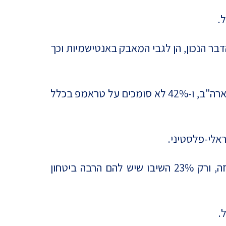
.
ביטחון רב שטראמפ יעשה את הדבר הנכון, הן לגבי המאבק באנטישמיות וכך
זאת, בעוד ש- 41% מהמשיבים מעידים כי אין להם ביטחון כלל שטראמפ ינהג נכון ביחס ליחסי ישראל-ארה"ב, ו-42% לא סומכים על טראמפ בכלל
אלי-פלסטיני.
45% מהמשיבים מעידים כי בכלל אין להם ביטחון בכך שטראמפ ״יעשה את הדבר הנכון״ בהקשר זה, ורק 23% השיבו שיש להם הרבה ביטחון