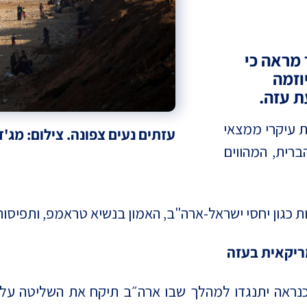
 מראה כי
דים ליוזמה
 עזה.
הודי (JPPI) פרסם את עיקרי ממצאי
עזתים נעים צפונה. צילום: מג'די פ
ברית, המהווים
 כגון יחסי ישראל-ארה"ב, האמון בנשיא טראמפ, ותפיסות
ריקאית בעזה
פאנל (59%) מעידים כי כנראה יתנגדו למהלך שבו ארה״ב תיקח את הש