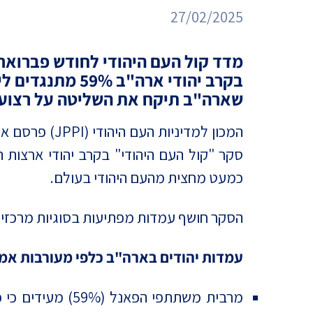
מדד הפלורליזם בישראל
27/02/2025
אנטישמיות
מדד קול העם היהודי לחודש פברואר
דמוקרטיה
בקרב יהודי ארה"ב 59% מתנג
דת ומדינה
שארה"ב תיקח את השליטה על רצועת
חרדים
המכון למדיניות העם הי
סקר "קול העם היהודי" בקרב יהודי ארצות ה
המזרח התיכון
כמעט מחצית מהעם היהודי בעולם.
חרבות ברזל
הסקר חושף עמדות מפתיעות בסוגיות מרכזיות
יחסי ישראל-סין
עמדות יהודים בארה"ב כלפי מעורבות אמ
מרבית משתתפי ה