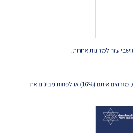
שבי עזה למדינות אחרות.
69% ממשתתפי הסקר הביעו תחושות חיוביות כלפי ממצאים אלה – הם מרגישים כמו הישראלים (30%), מזדהים איתם (16%) או לפחות מבינים את