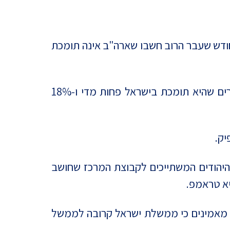
כונה, בעוד שבחודש שעבר הרוב חשבו שארה"ב אינה תומכת
כאמור, מרבית משתתפי הפאנל (57%) סבורים שארה״ב תומכת בישראל במידה הנכונה, 18% אומרים שהיא תומכת בישראל פחות מדי ו-18%
 היהודים המשתייכים לקבוצת המרכז שחושב
א טראמפ.
חצית מחברי הפאנל (51%) סבורים שממשלת ישראל קרובה לממשל בארה״ב במידה הנכונה, 39% מאמינים כי ממשלת ישראל קרובה לממשל