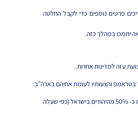
כזה, ורבע (24%) מהמשיבים ענו כי הם צריכים פרטים נוספים כדי לקבל החלטה
אה יתמכו במהלך כזה.
עת עזה למדינות אחרות.
ר בטראמפ והצעותיו לעומת אחיהם בארה"ב:
רק 20% מהמשיבים היהודים האמריקאים רואים את ההצעה של טראמפ כמעשית וראויה לקידום, לעומת כ- 50% מהיהודים בישראל (כפי שעלה