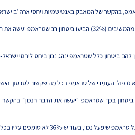
מפ, בהקשר של המאבק באנטישמיות ויחסי ארה"ב ישראל
מצד אחר, בשני הנושאים הללו, כמעט שליש מהמשיבים (32%) הביעו 
הוא טיפולו העתידי של טראמפ בכל מה שקשור לסכסוך הישר