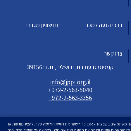
דרכי הגעה למכון
דוח שוויון מגדרי
צרו קשר
קמפוס גבעת רם, ירושלים, ת.ד: 39156
info@jppi.org.il
+972-2-563-5040
+972-2-563-3356
אנו משתמשים בקובצי Cookie כדי לשפר את חוויית הגלישה שלך, להציג מודעות או
וכן מותאמים אישית ולנתח את תנועת הגולשים שלנו. בלחיצה על 'אישור הכל', הנך