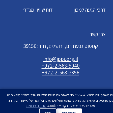
דרכי הגעה למכון
דוח שוויון מגדרי
צרו קשר
קמפוס גבעת רם, ירושלים, ת.ד: 39156
info@jppi.org.il
+972-2-563-5040
+972-2-563-3356
אנו משתמשים בקובצי Cookie כדי לשפר את חוויית הגלישה שלך, להציג מודעות או
וכן מותאמים אישית ולנתח את תנועת הגולשים שלנו. בלחיצה על 'אישור הכל', הנך
עיצוב ופיתוח
מסכים לשימוש שלנו בקובצי Cookie.
סטודיו רימון
מדיניות פרטיות
| המכון למדיניות העם