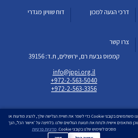
דרכי הגעה למכון
דוח שוויון מגדרי
צרו קשר
קמפוס גבעת רם, ירושלים, ת.ד: 39156
info@jppi.org.il
+972-2-563-5040
+972-2-563-3356
אנו משתמשים בקובצי Cookie כדי לשפר את חוויית הגלישה שלך, להציג מודעות או
וכן מותאמים אישית ולנתח את תנועת הגולשים שלנו. בלחיצה על 'אישור הכל', הנך
עיצוב ופיתוח
מסכים לשימוש שלנו בקובצי Cookie.
סטודיו רימון
מדיניות פרטיות
| המכון למדיניות העם