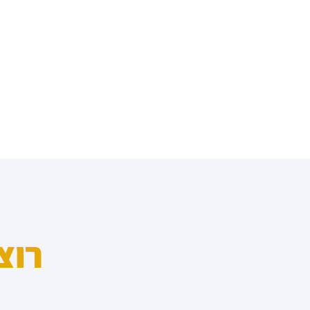
מדד הפלורליזם בישראל
אנטישמיות
דמוקרטיה
דת ומדינה
חרדים
המזרח התיכון
חרבות ברזל
יחסי ישראל-סין
רוצ