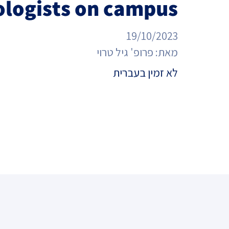
ologists on campus
מדד הפלורליזם בישראל
אנטישמיות
19/10/2023
דמוקרטיה
מאת:
פרופ' גיל טרוי
דת ומדינה
לא זמין בעברית
חרדים
המזרח התיכון
חרבות ברזל
יחסי ישראל-סין