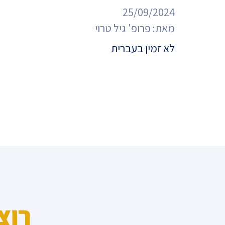
מדד הפלורליזם בישראל
25/09/2024
אנטישמיות
מאת:
פרופ' גיל טרוי
דמוקרטיה
לא זמין בעברית
דת ומדינה
חרדים
המזרח התיכון
חרבות ברזל
יחסי ישראל-סין
רוצ