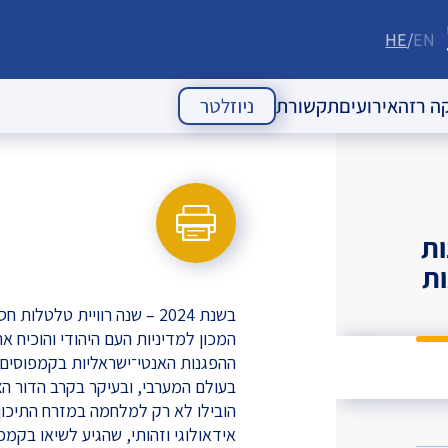
HE
EN
ה רזה
אירועים
תקשורת
ניוזלטר
 העם היהודי
אירועי עבר
מאמרי דעה
אירועים עתידיים
כתבות
ות
הודעות לעיתונות
ות
ניוזלטרים
המכון למדיניות העם היהודי והוכיח א
ההפגנות האנטי־ישראליות בקמפוסים ב
הובילו לא רק למלחמה במזרח התיכון
אידאולוגי וזהותי, שהגיע לשיאו בקמפ