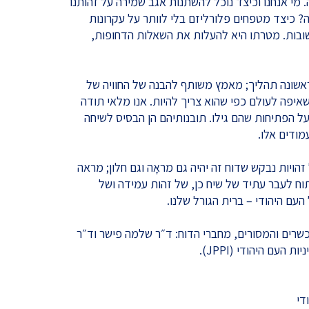
מי אנחנו וכיצד נוכל להשתנות אגב שמירה על זהותנו
? כיצד מטפחים פלורליזם בלי לוותר על עקרונות
שובות. מטרתו היא להעלות את השאלות הדחופות,
ראשונה תהליך; מאמץ משותף להבנה של החוויה של
שאיפה לעולם כפי שהוא צריך להיות. אנו מלאי תודה
ל הפתיחות שהם גילו. תובנותיהם הן הבסיס לשיחה
ודים אלו.
זהויות נבקש שדוח זה יהיה גם מראָה וגם חלון; מראה
וח לעבר עתיד של שיח כן, של זהות עמידה ושל
ם היהודי – ברית הגורל שלנו.
שרים והמסורים, מחברי הדוח: ד״ר שלמה פישר וד״ר
העם היהודי (JPPI).