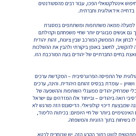
פוש אינטלקטואלי הפכו, עבור רבים מהסטודנטים
בדחייה אידאולוגית וחברתית.
השנה למעלה ממאה משתתפות ומשתתפים במסגרת
וג – רובם צעירים עד גיל 35, אך גם אנשים מבוגרים יותר שחיי משפחתם וקהילתם
לבחון את הממשק המורכב שבין ציונות, זהות יהודית
ה להקשיב, לחשוב באופן ביקורתי ולהבין את ההשלכות
אצת בחיים החברתיים של יהודים בעת המורכבת הזו.
לוגית של התפיסה הפרוגרסיבית – המקדשת ערכים
שוויון – עומדת בבסיס זהותם היהודית. והינה, ערכים
כלי שמרחיק יהודים ממעגלי השותפות וההשפעה של
יבי רואה ביהודים – ובייחוד אלו המזדהים עם ישראל
נה שמבצעת דיכוי קולוניאלי. הדיסוננס הזה מורגש לא
אינטימיים ביותר של חיי היומיום: בכיתות הלימוד,
לו בשיחות בתוך הזוגיות והמשפחה.
ם מתקשים לנווט בתוך הקרע הזה. יש שבוחרים לבטא