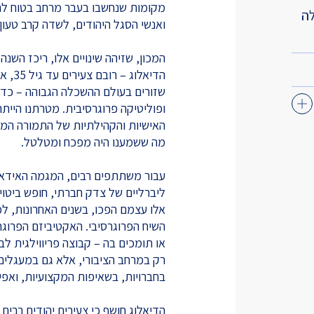
מקומות שנחשבו בעבר מרחב בטוח לחי
לה
ואנשי הסגל היהודים, לשדה קרב טעון 
המכון, שזיהה שינויים אלו, ריכז 
הדיאל
שזורים בעולם ההשכלה הגבוהה – כדי 
ופוליטיקה פרוגרסיבית. מטרתנו היית
האישיות והקהילתיות של התמורה המו
מה ששמענו היה מפכח ומטלטל.
עבור משתתפים רבים, המגמה האידאו
ליברליים של צדק חברתי, חופש ביטוי ו
אלו עצמם הפכו, בשנים האחרונות, ל
השיח הפרוגרסיבי. האקטיביזם הפרוגרס
או תומכים בה – קבוצה פריווילגית לב
רק במרחב הציבורי, אלא גם במעגלים ה
בחברויות, בשאיפות המקצועיות, ואפי
הדיאלוג חושף כי צעירים יהודים רבי