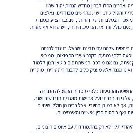
יס. אחרים החלו לבחון מחדש הנחות יסוד שהיו
ת והפוליטית. ויש שמרגישים מבודדים, נאלצים
 המושג "הצטלבויות של זהויות", שבעבר הציע מסגרת
נו כולל עוד את הנרטיב היהודי, ויש שהוא אף מעוות
היחסים שלהם עם מדינת ישראל. בניגוד להנחה
ופעה בלתי נמנעת בקרב צעירי התפוצות, ממצאי
 איתה, גם אם מורכב. המשתתפים ביטאו רצון ללמוד
ואינו מגנה אלא מעניק כלים להבנה היסטורית, מוסרית
החשיפה והפגיעוּת כלפי מוסדות ההשכלה הגבוהה
על נידוי חברתי ועל אדישות מוסדית חזרו שוב ושוב.
 אך לא במובן החיובי. אצל רבים הן חוללו שינויים
ת ואף ביחסים הבין-אישיים והאינטימיים.
ד העם היהודי תלוי לא רק בהתמודדות עם איומים חיצוניים,