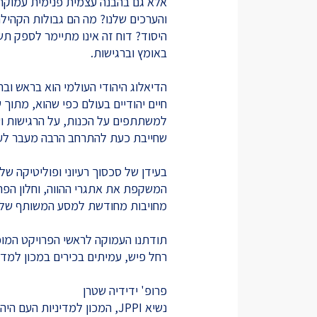
אלא גם בהבנה עצמית פנימית עמוקה. 
והערכים שלנו? מה הם גבולות הקהילה
היסוד? דוח זה אינו מתיימר לספק ת
באומץ וברגישות.
הדיאלוג היהודי העולמי הוא בראש וב
חיים יהודיים בעולם כפי שהוא, מתוך 
למשתתפים על הכנות, על הרגישות וע
שחייבת כעת להתרחב הרבה מעבר לעמ
בעידן של סכסוך רעיוני ופוליטיקה של 
המשקפת את אתגרי ההווה, וחלון הפת
מחויבות מחודשת למסע המשותף של הע
תודתנו העמוקה לראשי הפרויקט המוכ
רחל פיש, עמיתים בכירים במכון למדיניות 
פרופ' ידידיה שטרן
נשיא JPPI, המכון למדיניות העם היהודי