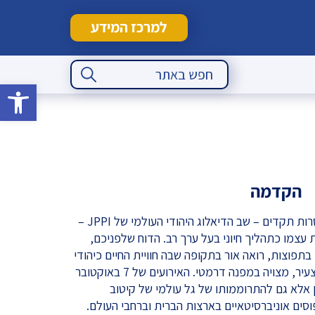
למרכז המידע
Search Button
Search
for:
פתח סרגל 
הקדמה
בשנת 2024 – שנה רוויית טלטלות חסרות תקדים – שב הדיאלוג היהודי העולמי של JPPI –
ת עצמו כתהליך חיוני בעל ערך רב. הדוח שלפניכם,
תפוצות, רואה אור בתקופה שבה חוויית החיים כיהודי
בעולם המערבי, ובעיקר בקרב הדור הצעיר, מצויה במפנה דרמטי. האירועים של 7 באוקטובר
 אלא גם להתרוממותו של גל עולמי של קיטוב
וסים אוניברסיטאיים בארצות הברית וברחבי העולם.