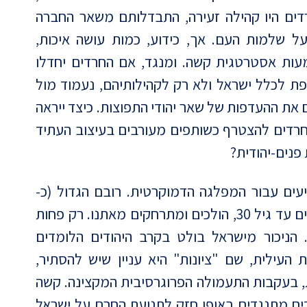
רדים היו קהילה זעירה, התבדלותם משאר החברה
 על שלמות העם. אך, כידוע, כמות עושה איכות,
ות אסטרטגית קשה. ומנגד, אם החרדים יחדלו
ת לכלל ישראל ולא רק לקהילותיהם, נעמוד מול
 את ההעדפות של שאר יהודי התפוצות. כיצד ייראה
לחרדים להצטרף כשותפים מעורבים בעיצוב העתיד
פנים-יהודית?
יעים עבור המפלגה הדמוקרטית. רובם הגדול (כ-
70%) תומכים בישראל, אבל הצעירים היהודים עד גיל 30, הולכים ומתרחקים מאתנו. רק פחות
 לישראל. הניכור מישראל בולט בקרב היהודים הלומדים
 העילית, שם "ציונות" היא עניין שיש להסתיר,
ת, בעקבות התעמולה הפרוגרסיבית המקצינה. קשה
2) מהצעירים היהודים מתנגדים באופן חזק לתנועת החרם על ישראל