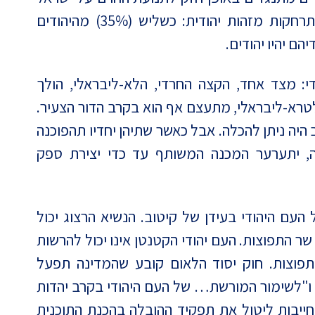
(BDS). ההתרחקות מישראל קשורה גם להתרחקות מזהות יהודית: כשליש (35%) מהיהודים
ם יהיו יהודים.
: מצד אחד, הקצה החרדי, הלא-ליבראלי, הולך
לטרא-ליבראלי, מתעצם אף הוא בקרב הדור הצעיר.
 היה ניתן להכלה. אבל כאשר שתיהן יחדיו תהפוכנה
ה, יתערער המכנה המשותף עד כדי יצירת ספק
עם היהודי בעידן של קיטוב. הנשיא הרצוג יכול
שר התפוצות. העם יהודי הקטנטן אינו יכול להרשות
פוצות. חוק יסוד הלאום קובע שהמדינה תפעל
י" ו"לשימור המורשת… של העם היהודי בקרב יהדות
 חייבות ליטול את תפקיד ההובלה בהכנת התוכנית