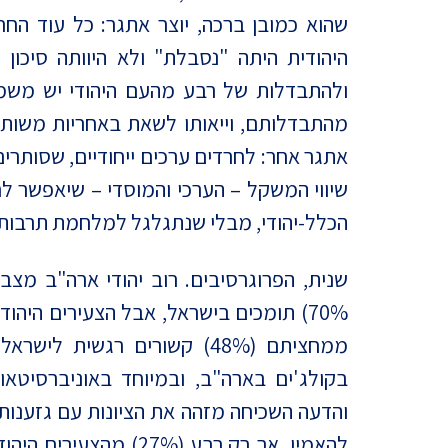
שהוא כמובן ברכה, יוצר אתגר: כל עוד הח
היהודית היתה "נסבלת" ולא היוותה סיכון
ולהתבדלות של רבע מהעם היהודי יש משמע
מהתבדלותם, וייאותו לשאת באחריות משותפ
אתגר אחר: לחרדים ערכים ייחודיים, שסותרים
שיווי המשקל – הערכי והמוסדי – שיאפשר 
הכלל-יהודי, מבלי שנתגלגל למלחמת תרבות 
שנית, הפרוגרסיבים. רוב יהודי ארה"ב מצב
ממחציתם (48%) קשורים רגשית
בקולג'ים בארה"ב, ובמיוחד באוניברסיטאות
והדעה השכיחה מזהה את הציונות עם גזענו
להאמין, אך רק רבע (7%