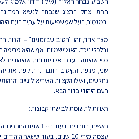
השבוע נבחר האלוף (מיל.) דורון אלמוג לעמ
מדד הפלורליזם בישראל
תחת יצחק הרצוג שנבחר לנשיא המדינה.
אנטישמיות
במגמות העל שמשפיעות על עתיד העם היהוד
דמוקרטיה
מצד אחד, זהו "הטוב שבזמנים" – יהדות הת
דת ומדינה
וכלכלי ניכר. האנטישמיות, אף שהיא מרימה 
חרדים
כפי שהיתה בעבר. אלו יתרונות שהיהודים לא
שני, מגפת הקיטוב החברתי תוקפת את יהד
המזרח התיכון
נחלשים, ואילו הקצוות האידיאולוגיים והזהות
חרבות ברזל
העם היהודי בדור הבא.
יחסי ישראל-סין
ראויות לתשומת לב שתי קבוצות:
ראשית, החרדים. בעוד כ