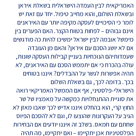
האמריקאית לבין העמדה הישראלית בשאלת איראן
ובשאלת השלום, והוא מחייב טיפול. יחד עם זאת יש
לומר כי הסיכויים לעסקה מקיפה יותר עם האיראנים
אינם גבוהים – לפחות בטווח הקצר. האם הפערים בין
מימשל אובמה לבין ישראל ימשיכו להיות כה מודגשים
אם לא יושג הסכם עם איראן? והאם מן העובדה
שעמדותיהם הנוכחיות בעניין קבילוּת העסקה שונות,
עולה בהכרח כי אם יתממש הסכם עם האיראנים, לא
תהיה אפשרות לגשר על ההבדלים? איננו בטוחים
בכך. בדומה לכך, גם בשאלת השלום
הישראלי-פלסטיני, אף אם הממשל האמריקאי רואה
את סוגיית ההתנחלויות כמקשה על מאמציו של שר
החוץ קרי, הוא בהחלט איננו אדיש לכך שאבו מאזן לא
הגיב על העקרונות שהוצעו לו, וגם לא להסכם הפיוס
שחתם עם חמאס. בשלב זה איננו יודעים אם הבחירות
הפלסטיניות אכן יתקיימו – ואם יתקיימו, מה תהיה