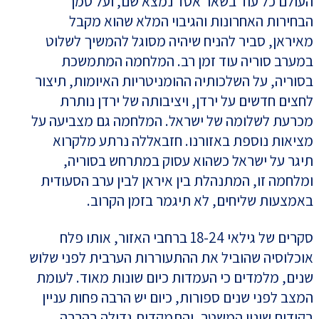
העולם כל עוד בשאר אסד נמצא שם, ועל סמך
הבחירות האחרונות והגיבוי המלא שהוא מקבל
מאיראן, סביר להניח שיהיה מסוגל להמשיך לשלוט
במערב סוריה עוד זמן רב. המלחמה המתמשכת
בסוריה, על השלכותיה ההומניטריות האיומות, תיצור
לחצים חדשים על ירדן, ויציבותה של ירדן נותרת
מכרעת לשלומה של ישראל. המלחמה גם מצביעה על
מציאות נוספת באזורנו. חזבאללה נרתע מלקרוא
תיגר על ישראל כשהוא עסוק במתרחש בסוריה,
ומלחמה זו, המתנהלת בין איראן לבין ערב הסעודית
באמצעות שליחים, לא תיגמר בזמן הקרוב.
סקרים של גילאי 18-24 ברחבי האזור, אותו פלח
אוכלוסיה שהוביל את ההתעוררות הערבית לפני שלוש
שנים, מלמדים כי העמדות כיום שונות מאוד. לעומת
המצב לפני שנים ספורות, כיום יש הרבה פחות עניין
בקידום שינוי המשטר, והתמקדות גדולה בהרבה