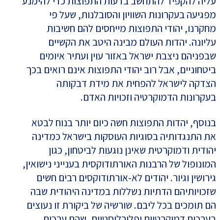
עליה להקפיד להתחשב בדעות התפוצות כדי להימנע
מפגיעה בעקרונות השוויון והסובלנות, שעל פי
מחקרנו, יהודי התפוצות מייחסים להם חשיבות
עליונה. יהדות העולם מבינה היטב את הקשיים
שבפניהם ניצבת ישראל באזור עוין ועתיר איומים
ביטחוניים, אבל רוב יהודי התפוצות אינם רואים בכך
הצדקה לישראל להפחית את מידת דבקותה
בעקרונות הדמוקרטיה וזכויות האדם.
בנוסף, יהדות התפוצות חשה כיום יותר בנוח לבטא
את התנגדותיה בסוגיות העוסקות בישראל כמדינה
יהודית ודמוקרטית שאינן נוגעות לביטחון, כגון
המונופול של הרבנות האורתודוקסית בענייני נישואין,
גירושין וגיור. יהודים לא-אורתודוקסים רבים חשים
שזכויותיהם הדתיות נשללות במדינה היהודית שבה
הם תומכים בכל ליבם. שורשיה של ביקורת זו נעוצים
בערכים דמוקרטיים ופלורליסטיים, שהם ערכים