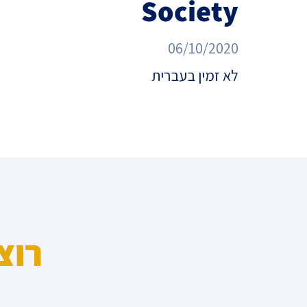
Society
מדד הפלורליזם בישראל
אנטישמיות
06/10/2020
דמוקרטיה
לא זמין בעברית
דת ומדינה
חרדים
המזרח התיכון
חרבות ברזל
יחסי ישראל-סין
רוצ