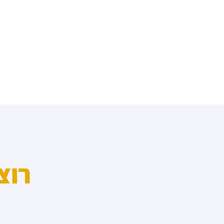
מדד הפלורליזם בישראל
אנטישמיות
דמוקרטיה
דת ומדינה
חרדים
המזרח התיכון
חרבות ברזל
יחסי ישראל-סין
רוצ