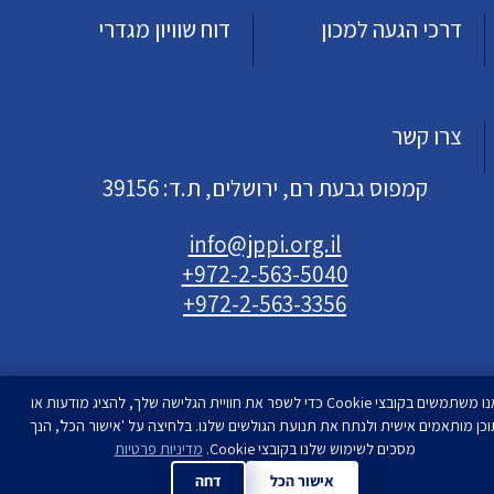
דרכי הגעה למכון
דוח שוויון מגדרי
צרו קשר
קמפוס גבעת רם, ירושלים, ת.ד: 39156
info@jppi.org.il
+972-2-563-5040
+972-2-563-3356
אנו משתמשים בקובצי Cookie כדי לשפר את חוויית הגלישה שלך, להציג מודעות או
וכן מותאמים אישית ולנתח את תנועת הגולשים שלנו. בלחיצה על 'אישור הכל', הנך
עיצוב ופיתוח
מסכים לשימוש שלנו בקובצי Cookie.
סטודיו רימון
מדיניות פרטיות
| המכון למדיניות העם
היהודי | כל הזכויות שמורות
אישור הכל
דחה