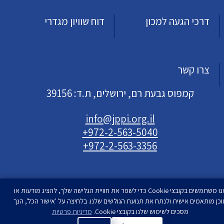
דרכי הגעה למכון
דוח שוויון מגדרי
צרו קשר
קמפוס גבעת רם, ירושלים, ת.ד: 39156
info@jppi.org.il
+972-2-563-5040
+972-2-563-3356
אנו משתמשים בקובצי Cookie כדי לשפר את חוויית הגלישה שלך, להציג מודעות או
וכן מותאמים אישית ולנתח את תנועת הגולשים שלנו. בלחיצה על 'אישור הכל', הנך
עיצוב ופיתוח
מסכים לשימוש שלנו בקובצי Cookie.
סטודיו רימון
מדיניות פרטיות
| המכון למדיניות העם