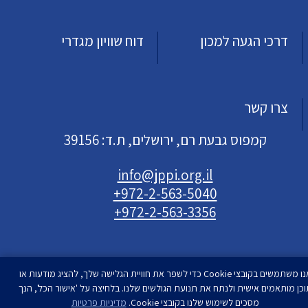
דרכי הגעה למכון
דוח שוויון מגדרי
צרו קשר
קמפוס גבעת רם, ירושלים, ת.ד: 39156
info@jppi.org.il
+972-2-563-5040
+972-2-563-3356
אנו משתמשים בקובצי Cookie כדי לשפר את חוויית הגלישה שלך, להציג מודעות או
וכן מותאמים אישית ולנתח את תנועת הגולשים שלנו. בלחיצה על 'אישור הכל', הנך
עיצוב ופיתוח
מסכים לשימוש שלנו בקובצי Cookie.
סטודיו רימון
מדיניות פרטיות
| המכון למדיניות העם